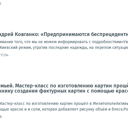
0
Андрей Ковганко: «Предпринимаются беспрецедент
имания того, что мы не можем информировать с подробностями»У
Киевский режим, утратив последние надежды, на перелом ситуации
17:04
емьей. Мастер-класс по изготовлению картин про
хнику создания фактурных картин с помощью красо
Мастер-класс по изготовлению картин прошёл в МелитополеАктив
щью красок и и соли, которая добавляет рисунку объём и блеск.Род
8