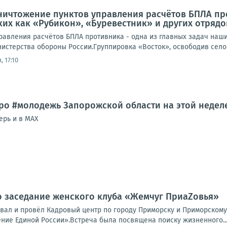
ничтожение пунктов управления расчётов БПЛА про
ких как «Рубикон», «Буревестник» и других отряд
равления расчётов БПЛА противника - одна из главных задач наших
истерства обороны России.Группировка «Восток», освободив село 
, 17:10
ро #молодежь Запорожской области на этой недел
ерь и в MAX
 заседание женского клуба «Жемчуг ПриаZовья»
вал и провёл Кадровый центр по городу Приморску и Приморскому
ние Единой России».Встреча была посвящена поиску жизненного..