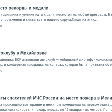
осто рекорды и медали
 дисциплина и умение идти к цели, несмотря на любые преграды. 
спортсменов и слава всего нашего округа.Глядя на этих...
50
токлубу в Михайловке
хайловка ВСУ атаковали автоклуб — мобильный многофункциональн
тр, и концертная площадка на колесах, которая была призвана объе
05
оты спасателей МЧС России на месте пожара в Мел
ова произошло возгорание в нежилом помещении на первом этаже
роки ликвидировали пожар, площадью 15 квадратных метров. По п