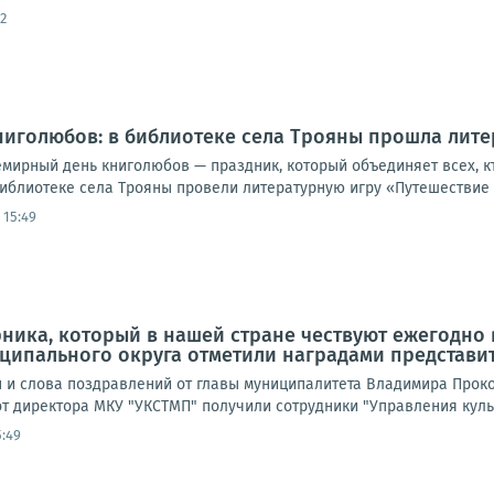
2
иголюбов: в библиотеке села Трояны прошла лите
емирный день книголюбов — праздник, который объединяет всех, кт
библиотеке села Трояны провели литературную игру «Путешествие в
 15:49
ника, который в нашей стране чествуют ежегодно в
ципального округа отметили наградами представи
 и слова поздравлений от главы муниципалитета Владимира Проко
т директора МКУ "УКСТМП" получили сотрудники "Управления культ
5:49