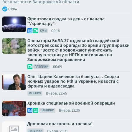
безопасности Запорожской области
01:04
Фронтовая сводка за день от канала
"Украина.ру":
00:16
СМИ
Операторы БпЛА 37 отдельной гвардейской
мотострелковой бригады 36 армии группировки
войск "Восток" продолжают уничтожать
военную технику и НРТК противника на
Запорожском направлении
00:09
ПАБЛИКИ
Олег Царёв: Ключевое за 6 августа. . Сводка
ночных ударов по РФ и Украине, новости с
фронта и видеосводка
Вчера, 23:45
МНЕНИЯ
Хроника специальной военной операции
Вчера, 23:36
ПАБЛИКИ
Дроновая опасность и тревога!
Вчера, 23:21
ПАБЛИКИ