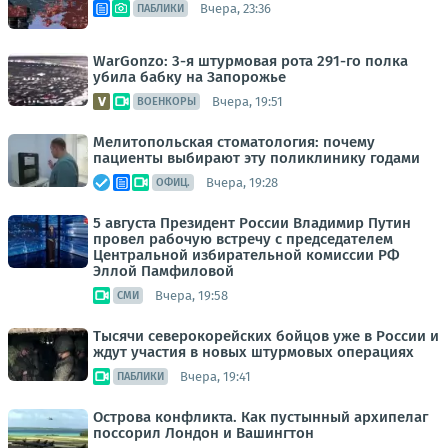
Вчера, 23:36
ПАБЛИКИ
WarGonzo: 3-я штурмовая рота 291-го полка
убила бабку на Запорожье
Вчера, 19:51
ВОЕНКОРЫ
Мелитопольская стоматология: почему
пациенты выбирают эту поликлинику годами
Вчера, 19:28
ОФИЦ.
5 августа Президент России Владимир Путин
провел рабочую встречу с председателем
Центральной избирательной комиссии РФ
Эллой Памфиловой
Вчера, 19:58
СМИ
Тысячи северокорейских бойцов уже в России и
ждут участия в новых штурмовых операциях
Вчера, 19:41
ПАБЛИКИ
Острова конфликта. Как пустынный архипелаг
поссорил Лондон и Вашингтон