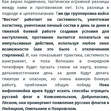
Как верно подмечено, тактически огромной разницы
между нами и противником нет. Есть разница в
подходе и целеполагании. Т
ам где группировка войск
"Восток" работает на системность, уничтожая
логистику, уничтожая личный состав и день за днем в
тяжелой боевой работе создавая условия для
наступления, противник пытается полагаться на
импульсивные действия, используя любое окно
возможности (как это было с отключением
старлинка).
И, как показывает практика, системность
выигрывает, и пока Волошин в очередном
телеэфире будет пускать слюни на карту, воины-
дальневосточники день за днем будут делать
тяжелую и опасную, но очень важную боевую
работу, приближая общую победу.
Пока
инфопомойки врага будут искать способы отрицать
русский флаг в Комсомольском, Добропасово,
Лесном, они проморгают появление русских флагов в
Любицком, Омельнике и Покровском.