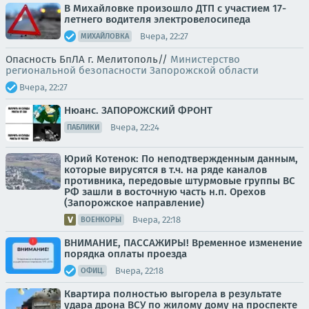
В Михайловке произошло ДТП с участием 17-
летнего водителя электровелосипеда
Вчера, 22:27
МИХАЙЛОВКА
Опасность БпЛА г. Мелитополь//
Министерство
региональной безопасности Запорожской области
Вчера, 22:27
Нюанс. ЗАПОРОЖСКИЙ ФРОНТ
Вчера, 22:24
ПАБЛИКИ
Юрий Котенок: По неподтвержденным данным,
которые вирусятся в т.ч. на ряде каналов
противника, передовые штурмовые группы ВС
РФ зашли в восточную часть н.п. Орехов
(Запорожское направление)
Вчера, 22:18
ВОЕНКОРЫ
ВНИМАНИЕ, ПАССАЖИРЫ! Временное изменение
порядка оплаты проезда
Вчера, 22:18
ОФИЦ.
Квартира полностью выгорела в результате
удара дрона ВСУ по жилому дому на проспекте