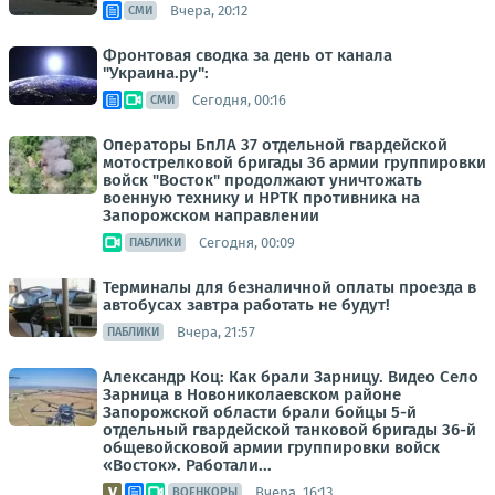
Вчера, 20:12
СМИ
Фронтовая сводка за день от канала
"Украина.ру":
Сегодня, 00:16
СМИ
Операторы БпЛА 37 отдельной гвардейской
мотострелковой бригады 36 армии группировки
войск "Восток" продолжают уничтожать
военную технику и НРТК противника на
Запорожском направлении
Сегодня, 00:09
ПАБЛИКИ
Терминалы для безналичной оплаты проезда в
автобусах завтра работать не будут!
Вчера, 21:57
ПАБЛИКИ
Александр Коц: Как брали Зарницу. Видео Село
Зарница в Новониколаевском районе
Запорожской области брали бойцы 5-й
отдельный гвардейской танковой бригады 36-й
общевойсковой армии группировки войск
«Восток». Работали...
Вчера, 16:13
ВОЕНКОРЫ