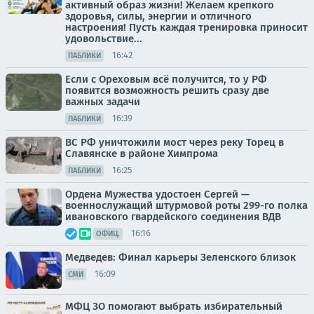
активный образ жизни! Желаем крепкого
здоровья, силы, энергии и отличного
настроения! Пусть каждая тренировка приносит
удовольствие...
16:42
ПАБЛИКИ
Если с Ореховым всё получится, то у РФ
появится возможность решить сразу две
важных задачи
16:39
ПАБЛИКИ
ВС РФ уничтожили мост через реку Торец в
Славянске в районе Химпрома
16:25
ПАБЛИКИ
Ордена Мужества удостоен Сергей —
военнослужащий штурмовой роты 299-го полка
ивановского гвардейского соединения ВДВ
16:16
ОФИЦ.
Медведев: Финал карьеры Зеленского близок
16:09
СМИ
МФЦ ЗО помогают выбрать избирательный