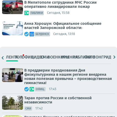
В Мелитополе сотрудники МЧС России
оперативно ликвидировали пожар
Сегодня, 15:58
ПАБЛИКИ
Анна Хорошун: Официальное сообщение
властей Запорожской области:
Сегодня, 13:18
БЕРДЯНСК
ЛЕНТА
ТОП
ОФИЦ.
ВИДЕО
СМИ
ВОЕНКОРЫ
МНЕНИЯ
ПАБЛИКИ
ФОТО
ЛОНГРИДЫ
В преддверии празднования Дня
физкультурника в нашем регионе внедрена
новая полезная привычка – производственная
гимнастика!
17:45
ОФИЦ.
Таран против России и собственной
независимости
17:42
СМИ