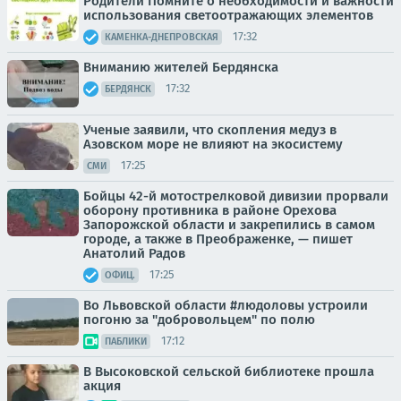
Родители Помните о необходимости и важности
использования светоотражающих элементов
17:32
КАМЕНКА-ДНЕПРОВСКАЯ
Вниманию жителей Бердянска
17:32
БЕРДЯНСК
Ученые заявили, что скопления медуз в
Азовском море не влияют на экосистему
17:25
СМИ
Бойцы 42-й мотострелковой дивизии прорвали
оборону противника в районе Орехова
Запорожской области и закрепились в самом
городе, а также в Преображенке, — пишет
Анатолий Радов
17:25
ОФИЦ.
Во Львовской области #людоловы устроили
погоню за "добровольцем" по полю
17:12
ПАБЛИКИ
В Высоковской сельской библиотеке прошла
акция