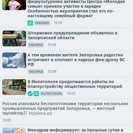
физкультурника активисты Центра «Молодая
семья» приняли участие в зарядке
Особенностью мероприятия стал его по-
настоящему семейный формат
15:19
ПАБЛИКИ
Штормовое предупреждение объявлено в
Запорожской области
15:18
ПАБЛИКИ
А тем временем жители Запорожья радостно
встречают и хлопают в ладоши фпв-дрону ВС
РФ
15:09
ПАБЛИКИ
В Мелитополе продолжаются работы по
благоустройству общественных территорий
15:05
МЕЛИТОПОЛЬ
Россия атаковала беспилотниками территории нескольких
промышленных предприятий Запорожья, — местный
гауляйтер//
Украина.ру
15:05
Минздрав информирует: за прошлые сутки в