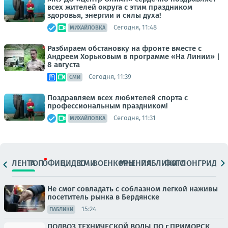
всех жителей округа с этим праздником
здоровья, энергии и силы духа!
Сегодня, 11:48
МИХАЙЛОВКА
Разбираем обстановку на фронте вместе с
Андреем Хорьковым в программе «На Линии» |
8 августа
Сегодня, 11:39
СМИ
Поздравляем всех любителей спорта с
профессиональным праздником!
Сегодня, 11:31
МИХАЙЛОВКА
ЛЕНТА
ТОП
ОФИЦ.
ВИДЕО
СМИ
ВОЕНКОРЫ
МНЕНИЯ
ПАБЛИКИ
ФОТО
ЛОНГРИДЫ
Не смог совладать с соблазном легкой наживы
посетитель рынка в Бердянске
15:24
ПАБЛИКИ
ПОДВОЗ ТЕХНИЧЕСКОЙ ВОДЫ ПО г.ПРИМОРСК