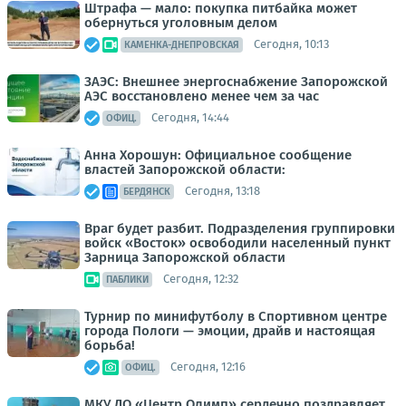
Штрафа — мало: покупка питбайка может
обернуться уголовным делом
Сегодня, 10:13
КАМЕНКА-ДНЕПРОВСКАЯ
ЗАЭС: Внешнее энергоснабжение Запорожской
АЭС восстановлено менее чем за час
Сегодня, 14:44
ОФИЦ.
Анна Хорошун: Официальное сообщение
властей Запорожской области:
Сегодня, 13:18
БЕРДЯНСК
Враг будет разбит. Подразделения группировки
войск «Восток» освободили населенный пункт
Зарница Запорожской области
Сегодня, 12:32
ПАБЛИКИ
Турнир по минифутболу в Спортивном центре
города Пологи — эмоции, драйв и настоящая
борьба!
Сегодня, 12:16
ОФИЦ.
МКУ ДО «Центр Олимп» сердечно поздравляет