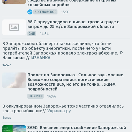
средства на зимнее содержание открытых
хоккейных коробок
15:01
ВЕСЁЛОВСКОЕ
МЧС предупредило о ливне, грозе и граде с
ветром до 25 м/с в Запорожской области
14:54
СМИ
В Запорожском облэнерго также заявили, что были
прилёты по объекту энергетики, после чего у части
потребителей Запорожья пропало электроснабжение. ©
Наш канал
//
ИЗНАНКА
14:47
Прилёт по Запорожью.. Сильное задымление.
Возможно сократились логистические
возможности ВСУ, но это не точно... Ждем
подробностей
14:44
ПАБЛИКИ
В оккупированном Запорожье тоже частично отвалилось
электроснабжение//
Украина.ру
14:44
ЗАЭС: Внешнее энергоснабжение Запорожской