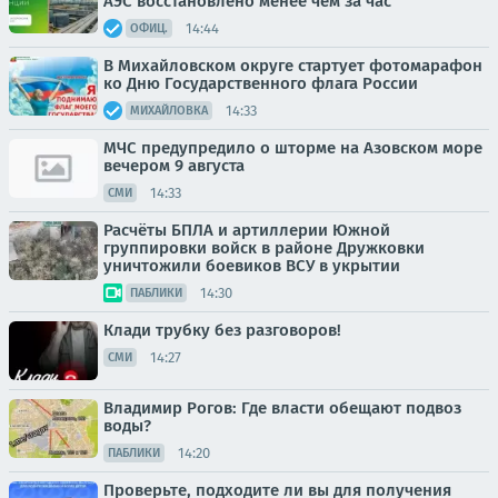
АЭС восстановлено менее чем за час
14:44
ОФИЦ.
В Михайловском округе стартует фотомарафон
ко Дню Государственного флага России
14:33
МИХАЙЛОВКА
МЧС предупредило о шторме на Азовском море
вечером 9 августа
14:33
СМИ
Расчёты БПЛА и артиллерии Южной
группировки войск в районе Дружковки
уничтожили боевиков ВСУ в укрытии
14:30
ПАБЛИКИ
Клади трубку без разговоров!
14:27
СМИ
Владимир Рогов: Где власти обещают подвоз
воды?
14:20
ПАБЛИКИ
Проверьте, подходите ли вы для получения