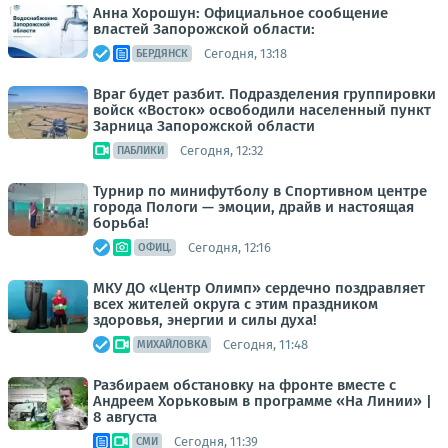
Анна Хорошун: Официальное сообщение
властей Запорожской области:
Сегодня, 13:18
БЕРДЯНСК
Враг будет разбит. Подразделения группировки
войск «Восток» освободили населенный пункт
Зарница Запорожской области
Сегодня, 12:32
ПАБЛИКИ
Турнир по минифутболу в Спортивном центре
города Пологи — эмоции, драйв и настоящая
борьба!
Сегодня, 12:16
ОФИЦ.
МКУ ДО «Центр Олимп» сердечно поздравляет
всех жителей округа с этим праздником
здоровья, энергии и силы духа!
Сегодня, 11:48
МИХАЙЛОВКА
Разбираем обстановку на фронте вместе с
Андреем Хорьковым в программе «На Линии» |
8 августа
Сегодня, 11:39
СМИ