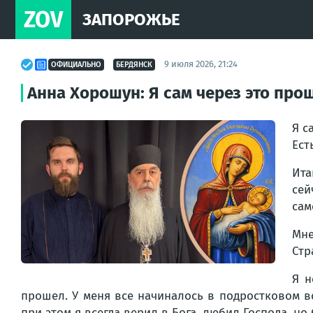
ZOV
ЗАПОРОЖЬЕ
9 июля 2026, 21:24
ОФИЦИАЛЬНО
БЕРДЯНСК
Анна Хорошун: Я сам через это прош
Я с
Ест
Ита
сей
сам
Мне
Стр
Я н
прошел. У меня все начиналось в подростковом во
при этом я всегда верил в Бога, любил Господа, н