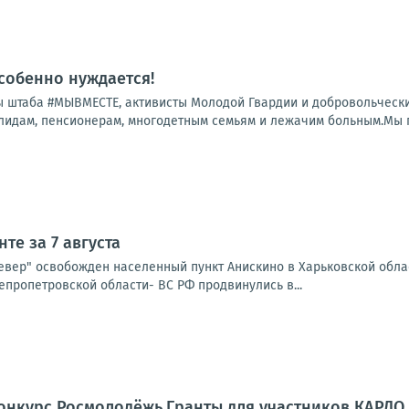
особенно нуждается!
 штаба #МЫВМЕСТЕ, активисты Молодой Гвардии и добровольчески
лидам, пенсионерам, многодетным семьям и лежачим больным.Мы по
те за 7 августа
Север" освобожден населенный пункт Анискино в Харьковской обла
епропетровской области- ВС РФ продвинулись в...
онкурс Росмолодёжь.Гранты для участников КАРДО