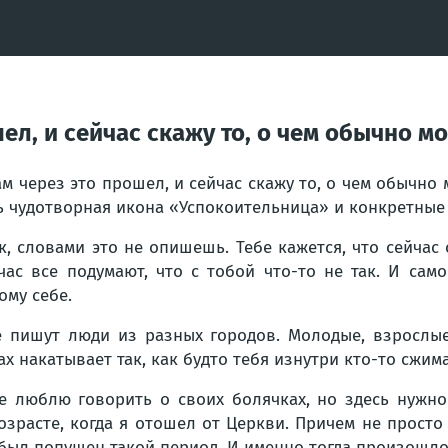
ел, и сейчас скажу то, о чем обычно м
ам через это прошел, и сейчас скажу то, о чем обычно 
ь чудотворная икона «Успокоительница» и конкретные 
к, словами это не опишешь. Тебе кажется, что сейчас
час все подумают, что с тобой что-то не так. И са
ому себе.
 пишут люди из разных городов. Молодые, взрослые
ах накатывает так, как будто тебя изнутри кто-то сжим
е люблю говорить о своих болячках, но здесь нужно
зрасте, когда я отошел от Церкви. Причем не просто 
о был попущен такой период. И именно тогда произошл