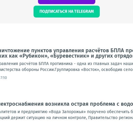
ПОДПИСАТЬСЯ НА TELEGRAM
ничтожение пунктов управления расчётов БПЛА про
ких как «Рубикон», «Буревестник» и других отряд
равления расчётов БПЛА противника - одна из главных задач наших
истерства обороны России.Группировка «Восток», освободив село 
7:10
электроснабжения возникла острая проблема с во
литетов и предприятию «Вода Запорожья» поручено обеспечить б
цкий держит ситуацию на личном контроле, Правительство региона