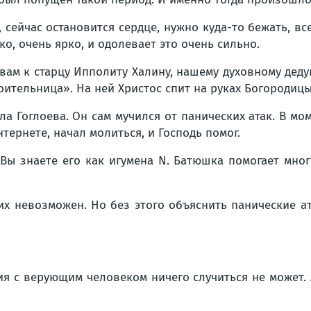
 сейчас остановится сердце, нужно куда-то бежать, вс
о, очень ярко, и одолевает это очень сильно.
ам к старцу Ипполиту Халину, нашему духовному дедуш
ительница». На ней Христос спит на руках Богородицы
ла Гоглоева. Он сам мучился от панических атак. В м
тернете, начал молиться, и Господь помог.
ы знаете его как игумена N. Батюшка помогает многи
х невозможен. Но без этого объяснить панические а
я с верующим человеком ничего случиться не может. А