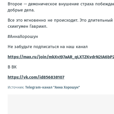
Второе — демоническое внушение страха побеждае
добрые дела.
Все это мгновенно не происходит. Это длительный 
схиигумен Гавриил.
#АннаХорошун
Не забудьте подписаться на наш канал
https://max.ru/join/mkXvJ97aAR_qLXTZKvdrN2IA6bP
В ВК
https://vk.com/id856838107
Источник:
Telegram-канал "Анна Хорошун"