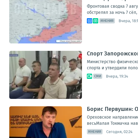
Фронтовая сводка 7 авг
обстрелял за ночь 7 сёл
Вчера, 18:
МНЕНИЯ
Спорт Запорожской
Министерство физическо
спорта и утвердили поло
Вчера, 19:34
СМИ
Борис Первушин: О
Ореховское направление 
весьМалая Токмачка навс
Сегодня, 02:24
МНЕНИЯ