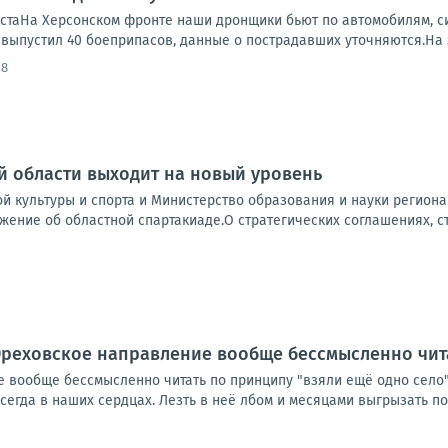
устаНа Херсонском фронте наши дронщики бьют по автомобилям, си
, выпустил 40 боеприпасов, данные о пострадавших уточняются.На 
18
 области выходит на новый уровень
й культуры и спорта и Министерство образования и науки регион
жение об областной спартакиаде.О стратегических соглашениях, ста
реховское направление вообще бессмысленно чита
вообще бессмысленно читать по принципу "взяли ещё одно село". 
егда в наших сердцах. Лезть в неё лбом и месяцами выгрызать пос