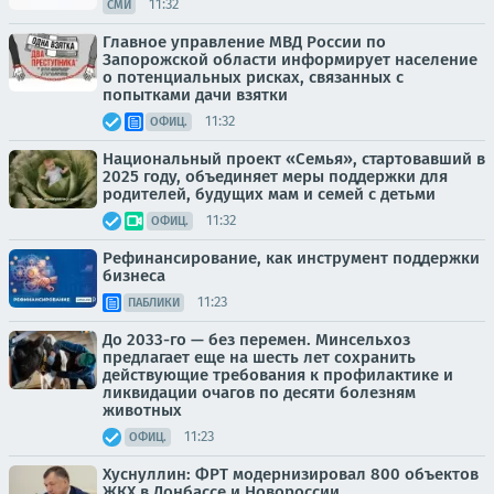
11:32
СМИ
Главное управление МВД России по
Запорожской области информирует население
о потенциальных рисках, связанных с
попытками дачи взятки
11:32
ОФИЦ.
Национальный проект «Семья», стартовавший в
2025 году, объединяет меры поддержки для
родителей, будущих мам и семей с детьми
11:32
ОФИЦ.
Рефинансирование, как инструмент поддержки
бизнеса
11:23
ПАБЛИКИ
До 2033-го — без перемен. Минсельхоз
предлагает еще на шесть лет сохранить
действующие требования к профилактике и
ликвидации очагов по десяти болезням
животных
11:23
ОФИЦ.
Хуснуллин: ФРТ модернизировал 800 объектов
ЖКХ в Донбассе и Новороссии