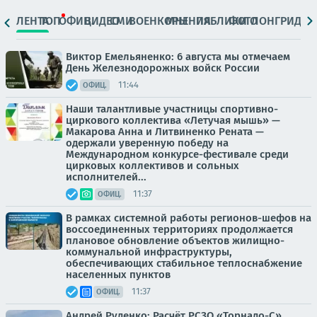
ЛЕНТА
ТОП
ОФИЦ.
ВИДЕО
СМИ
ВОЕНКОРЫ
МНЕНИЯ
ПАБЛИКИ
ФОТО
ЛОНГРИДЫ
Виктор Емельяненко: 6 августа мы отмечаем
День Железнодорожных войск России
11:44
ОФИЦ.
Наши талантливые участницы спортивно-
циркового коллектива «Летучая мышь» —
Макарова Анна и Литвиненко Рената —
одержали уверенную победу на
Международном конкурсе-фестивале среди
цирковых коллективов и сольных
исполнителей...
11:37
ОФИЦ.
В рамках системной работы регионов-шефов на
воссоединенных территориях продолжается
плановое обновление объектов жилищно-
коммунальной инфраструктуры,
обеспечивающих стабильное теплоснабжение
населенных пунктов
11:37
ОФИЦ.
Андрей Руденко: Расчёт РСЗО «Торнадо-С»