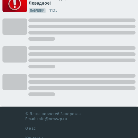
Левадное!
11:15
ПАБЛИКИ
© Лента новостей Запорожья
Email:
info@newszp.ru
О нас
Контакты