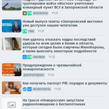
группировки войск «Восток» уничтожил
командный пункт ВСУ в Запорожской области
11:37
ВОЕНКОРЫ
Новый выпуск газеты «Запорожский вестник»
уже доступен нашим читателям
11:37
СМИ
Нам удалось отыскать кадры последствий
ударов по всем целям в Киеве и области,
которые сегодня были озвучены Минобороны,
а также выяснить некоторые подробности
11:32
ПАБЛИКИ
Предупреждение о чрезвычайной
пожароопасности
11:32
ДНЕПРОРУДНОЕ
Как получить паспорт РФ: порядок и документы
11:32
МЕЛИТОПОЛЬ
На трассе «Новороссия» запустили
радиооповещение о беспилотниках