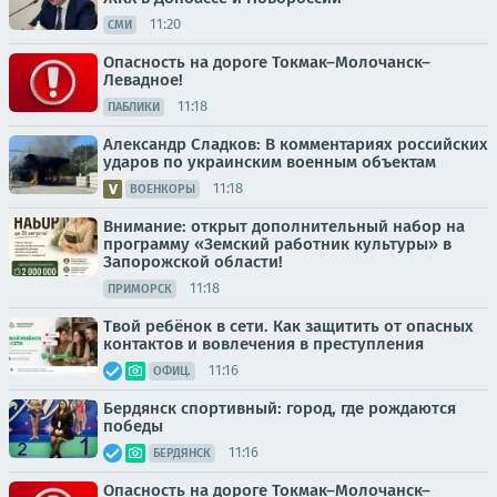
11:20
СМИ
Опасность на дороге Токмак–Молочанск–
Левадное!
11:18
ПАБЛИКИ
Александр Сладков: В комментариях российских
ударов по украинским военным объектам
11:18
ВОЕНКОРЫ
Внимание: открыт дополнительный набор на
программу «Земский работник культуры» в
Запорожской области!
11:18
ПРИМОРСК
Твой ребёнок в сети. Как защитить от опасных
контактов и вовлечения в преступления
11:16
ОФИЦ.
Бердянск спортивный: город, где рождаются
победы
11:16
БЕРДЯНСК
Опасность на дороге Токмак–Молочанск–