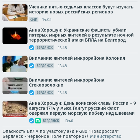
Ученики пятых-седьмых классов будут изучать
историю новых российских регионов
14:05
СМИ
Анна Хорошун: Украинские фашисты убили
пятерых мирных жителей в результате ночной
террористической атаки БПЛА на Белгород
13:48
БЕРДЯНСК
Вниманию жителей микрорайона Колония
13:48
БЕРДЯНСК
Вниманию жителей микрорайона
Стекловолокно
13:48
БЕРДЯНСК
Анна Хорошун: День воинской славы России – 9
августа 1714 у мыса Гангут русский флот
одержал первую морскую победу над шведами
13:40
БЕРДЯНСК
Опасность БпЛА по участоку а/д Р-280 "Новороссия"
Бердянск - Червоное Поле повторно//
Министерство