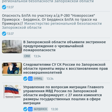
региональной безопасности Запорожской области
13:37
Опасность БпЛА по участоку а/д Р-280 "Новороссия"
Приморск - Бердянск. От Бердянск БпЛА по трассе на
Приморск//
Министерство региональной безопасности
Запорожской области
13:37
В Запорожской области объявили экстренное
предупреждение о чрезвычайной
пожароопасности
13:34
СМИ
Следователями СУ СК России по Запорожской
области приняты меры к восстановлению прав
несовершеннолетней
13:34
ОФИЦ.
Управление по вопросам миграции Главного
управления МВД России по Запорожской
области информирует: с 27 июля изменятся
размеры государственных пошлин в сфере
миграции
13:30
БЕРДЯНСК