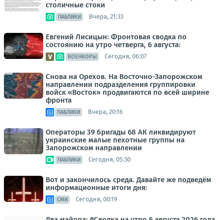
столичные стоки
Вчера, 21:33
ПАБЛИКИ
Евгений Лисицын: Фронтовая сводка по
состоянию на утро четверга, 6 августа:
Сегодня, 06:07
ВОЕНКОРЫ
Снова на Орехов. На Восточно-Запорожском
направлении подразделения группировки
войск «Восток» продвигаются по всей ширине
фронта
Вчера, 20:16
ПАБЛИКИ
Операторы 39 бригады 68 АК ликвидируют
украинские малые пехотные группы на
Запорожском направлении
Сегодня, 05:30
ПАБЛИКИ
Вот и закончилось среда. Давайте же подведём
информационные итоги дня:
Сегодня, 00:19
СМИ
Два майора: #Сводка на утро 6 августа 2026 года