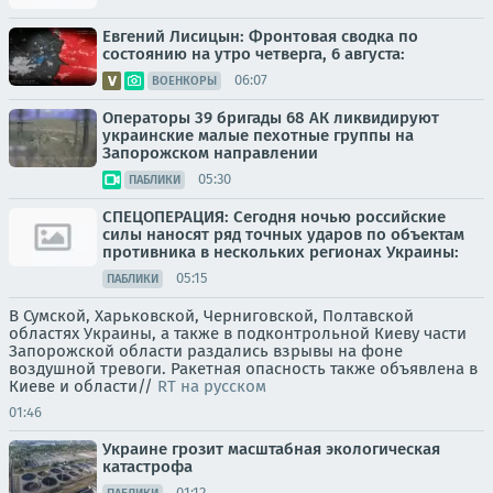
Евгений Лисицын: Фронтовая сводка по
состоянию на утро четверга, 6 августа:
06:07
ВОЕНКОРЫ
Операторы 39 бригады 68 АК ликвидируют
украинские малые пехотные группы на
Запорожском направлении
05:30
ПАБЛИКИ
СПЕЦОПЕРАЦИЯ: Сегодня ночью российские
силы наносят ряд точных ударов по объектам
противника в нескольких регионах Украины:
05:15
ПАБЛИКИ
В Сумской, Харьковской, Черниговской, Полтавской
областях Украины, а также в подконтрольной Киеву части
Запорожской области раздались взрывы на фоне
воздушной тревоги. Ракетная опасность также объявлена в
Киеве и области//
RT на русском
01:46
Украине грозит масштабная экологическая
катастрофа
01:12