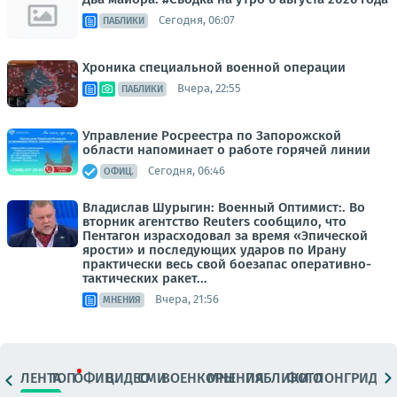
Сегодня, 06:07
ПАБЛИКИ
Хроника специальной военной операции
Вчера, 22:55
ПАБЛИКИ
Управление Росреестра по Запорожской
области напоминает о работе горячей линии
Сегодня, 06:46
ОФИЦ.
Владислав Шурыгин: Военный Оптимист:. Во
вторник агентство Reuters сообщило, что
Пентагон израсходовал за время «Эпической
ярости» и последующих ударов по Ирану
практически весь свой боезапас оперативно-
тактических ракет...
Вчера, 21:56
МНЕНИЯ
ЛЕНТА
ТОП
ОФИЦ.
ВИДЕО
СМИ
ВОЕНКОРЫ
МНЕНИЯ
ПАБЛИКИ
ФОТО
ЛОНГРИДЫ