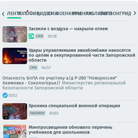
ЛЕНТА
ТОП
ОФИЦ.
ВИДЕО
СМИ
ВОЕНКОРЫ
МНЕНИЯ
ПАБЛИКИ
ФОТО
ЛОНГРИДЫ
Засекли с воздуха — накрыли огнем
05:18
СМИ
Удары управляемыми авиабомбами наносятся
по целям в оккупированной части Запорожской
области
04:57
СМИ
Опасность БпЛА по участоку а/д Р-280 "Новороссия"
Акимовка - Сокологорье//
Министерство региональной
безопасности Запорожской области
03:12
Хроника специальной военной операции
03:03
ПАБЛИКИ
Минпросвещения обновило перечень
учебников для школьников