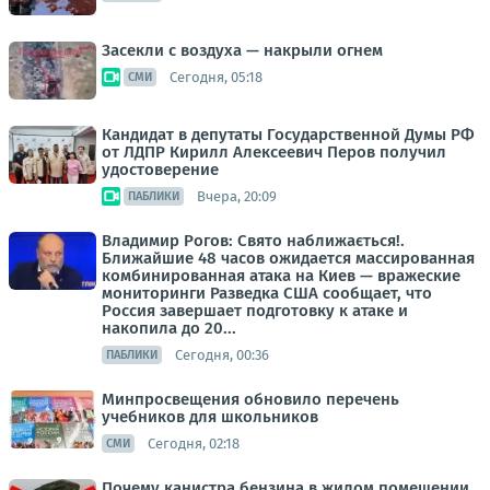
Засекли с воздуха — накрыли огнем
Сегодня, 05:18
СМИ
Кандидат в депутаты Государственной Думы РФ
от ЛДПР Кирилл Алексеевич Перов получил
удостоверение
Вчера, 20:09
ПАБЛИКИ
Владимир Рогов: Свято наближається!.
Ближайшие 48 часов ожидается массированная
комбинированная атака на Киев — вражеские
мониторинги Разведка США сообщает, что
Россия завершает подготовку к атаке и
накопила до 20...
Сегодня, 00:36
ПАБЛИКИ
Минпросвещения обновило перечень
учебников для школьников
Сегодня, 02:18
СМИ
Почему канистра бензина в жилом помещении