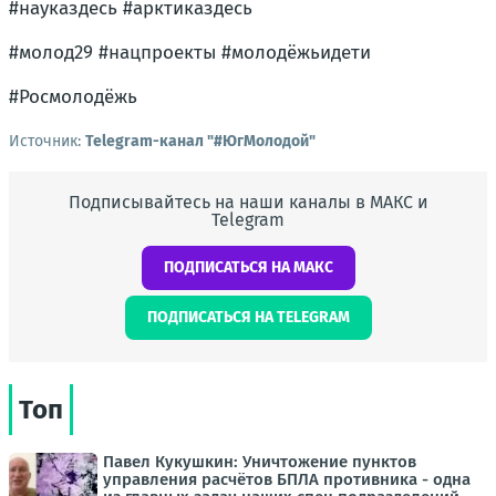
#науказдесь #арктиказдесь
#молод29 #нацпроекты #молодёжьидети
#Росмолодёжь
Источник:
Telegram-канал "#ЮгМолодой"
Подписывайтесь на наши каналы в МАКС и
Telegram
ПОДПИСАТЬСЯ НА МАКС
ПОДПИСАТЬСЯ НА TELEGRAM
Топ
Павел Кукушкин: Уничтожение пунктов
управления расчётов БПЛА противника - одна