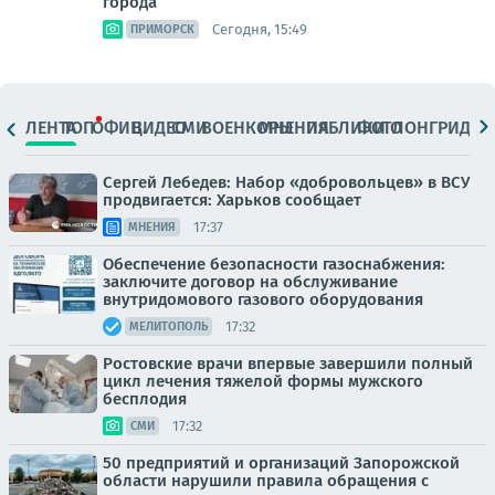
города
Сегодня, 15:49
ПРИМОРСК
ЛЕНТА
ТОП
ОФИЦ.
ВИДЕО
СМИ
ВОЕНКОРЫ
МНЕНИЯ
ПАБЛИКИ
ФОТО
ЛОНГРИДЫ
Сергей Лебедев: Набор «добровольцев» в ВСУ
продвигается: Харьков сообщает
17:37
МНЕНИЯ
Обеспечение безопасности газоснабжения:
заключите договор на обслуживание
внутридомового газового оборудования
17:32
МЕЛИТОПОЛЬ
Ростовские врачи впервые завершили полный
цикл лечения тяжелой формы мужского
бесплодия
17:32
СМИ
50 предприятий и организаций Запорожской
области нарушили правила обращения с