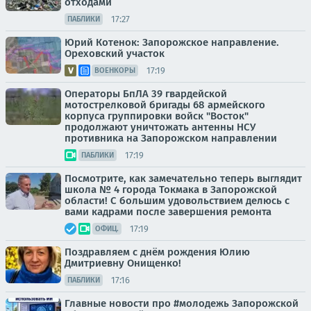
отходами
17:27
ПАБЛИКИ
Юрий Котенок: Запорожское направление.
Ореховский участок
17:19
ВОЕНКОРЫ
Операторы БпЛА 39 гвардейской
мотострелковой бригады 68 армейского
корпуса группировки войск "Восток"
продолжают уничтожать антенны НСУ
противника на Запорожском направлении
17:19
ПАБЛИКИ
Посмотрите, как замечательно теперь выглядит
школа № 4 города Токмака в Запорожской
области! С большим удовольствием делюсь с
вами кадрами после завершения ремонта
17:19
ОФИЦ.
Поздравляем с днём рождения Юлию
Дмитриевну Онищенко!
17:16
ПАБЛИКИ
Главные новости про #молодежь Запорожской