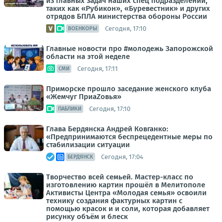
из главных задач наших спец подразделений,
таких как «Рубикон», «Буревестник» и других
отрядов БПЛА министерства обороны России
Сегодня, 17:10
ВОЕНКОРЫ
Главные новости про #молодежь Запорожской
области на этой неделе
Сегодня, 17:11
СМИ
Приморске прошло заседание женского клуба
«Жемчуг ПриаZовья»
Сегодня, 17:10
ПАБЛИКИ
Глава Бердянска Андрей Ковганко:
«Предпринимаются беспрецедентные меры по
стабилизации ситуации
Сегодня, 17:04
БЕРДЯНСК
Творчество всей семьей. Мастер-класс по
изготовлению картин прошёл в Мелитополе
Активисты Центра «Молодая семья» освоили
технику создания фактурных картин с
помощью красок и и соли, которая добавляет
рисунку объём и блеск