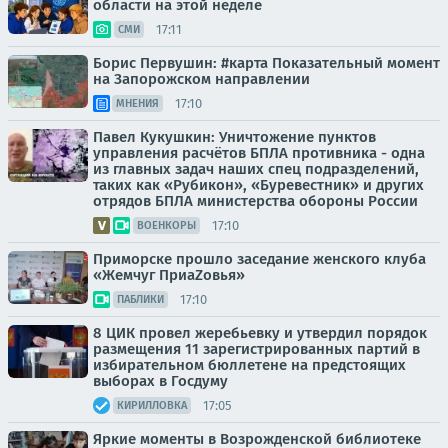
области на этой неделе
17:11
СМИ
Борис Первушин: #карта Показательный момент
на Запорожском направлении
17:10
МНЕНИЯ
Павел Кукушкин: Уничтожение пунктов
управления расчётов БПЛА противника - одна
из главных задач наших спец подразделений,
таких как «Рубикон», «Буревестник» и других
отрядов БПЛА министерства обороны России
17:10
ВОЕНКОРЫ
Приморске прошло заседание женского клуба
«Жемчуг ПриаZовья»
17:10
ПАБЛИКИ
8 ЦИК провел жеребьевку и утвердил порядок
размещения 11 зарегистрированных партий в
избирательном бюллетене на предстоящих
выборах в Госдуму
17:05
КИРИЛЛОВКА
Яркие моменты в Возрожденской библиотеке