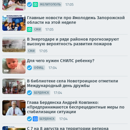
17:05
МЕЛИТОПОЛЬ
Главные новости про #молодежь Запорожской
области на этой неделе
17:05
СМИ
В Энергодаре и ряде районов прогнозируют
высокую вероятность развития пожаров
17:05
СМИ
Для чего нужен СНИЛС ребенку?
17:04
ОФИЦ.
В библиотеке села Новотроицкое отметили
Международный день дружбы
17:04
БЕРДЯНСК
Глава Бердянска Андрей Ковганко:
«Предпринимаются беспрецедентные меры по
стабилизации ситуации
17:04
БЕРДЯНСК
С 7 на 8 августа на территории региона