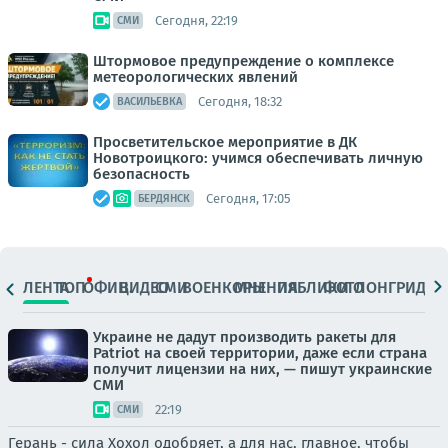
Сегодня, 22:19
СМИ
Штормовое предупреждение о комплексе
метеорологических явлений
Сегодня, 18:32
ВАСИЛЬЕВКА
Просветительское мероприятие в ДК
Новотроицкого: учимся обеспечивать личную
безопасность
Сегодня, 17:05
БЕРДЯНСК
ЛЕНТА
ТОП
ОФИЦ.
ВИДЕО
СМИ
ВОЕНКОРЫ
МНЕНИЯ
ПАБЛИКИ
ФОТО
ЛОНГРИДЫ
Украине не дадут производить ракеты для
Patriot на своей территории, даже если страна
получит лицензии на них, — пишут украинские
СМИ
22:19
СМИ
Герань - сила Хохол одобряет, а для нас, главное, чтобы