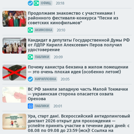
20:18
ОФИЦ.
Продолжаем знакомство с участниками I
районного фестиваля-конкурса "Песни из
советских кинофильмов"
20:10
АКИМОВКА
Кандидат в депутаты Государственной Думы РФ
от ЛДПР Кирилл Алексеевич Перов получил
удостоверение
20:09
ПАБЛИКИ
Почему канистра бензина в жилом помещении
— это очень плохая идея (особенно летом!)
20:05
КИРИЛЛОВКА
ВС РФ заняли западную часть Малой Токмачки
— украинская сторона опасается охвата
Орехова
20:01
ПАБЛИКИ
Ура, старт дан!. Всероссийский антидопинговый
диктант 2026 открыт для прохождения —
успейте принять участие в течение двух дней: с
08.08 по 09.08 до 23:59 (мск)! Ссылка на