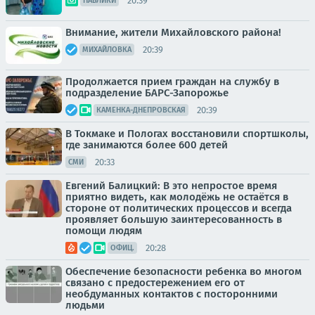
20:39
ПАБЛИКИ
Внимание, жители Михайловского района!
20:39
МИХАЙЛОВКА
Продолжается прием граждан на службу в
подразделение БАРС-Запорожье
20:39
КАМЕНКА-ДНЕПРОВСКАЯ
В Токмаке и Пологах восстановили спортшколы,
где занимаются более 600 детей
20:33
СМИ
Евгений Балицкий: В это непростое время
приятно видеть, как молодёжь не остаётся в
стороне от политических процессов и всегда
проявляет большую заинтересованность в
помощи людям
20:28
ОФИЦ.
Обеспечение безопасности ребенка во многом
связано с предостережением его от
необдуманных контактов с посторонними
людьми