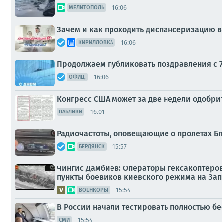
16:06
МЕЛИТОПОЛЬ
Зачем и как проходить диспансеризацию в
16:06
КИРИЛЛОВКА
Продолжаем публиковать поздравления с 7
16:06
ОФИЦ.
Конгресс США может за две недели одобри
16:01
ПАБЛИКИ
Радиочастоты, оповещающие о пролетах Б
15:57
БЕРДЯНСК
Чингис Дамбиев: Операторы гексакоптеров
пункты боевиков киевского режима на Зап
15:54
ВОЕНКОРЫ
В России начали тестировать полностью б
15:54
СМИ