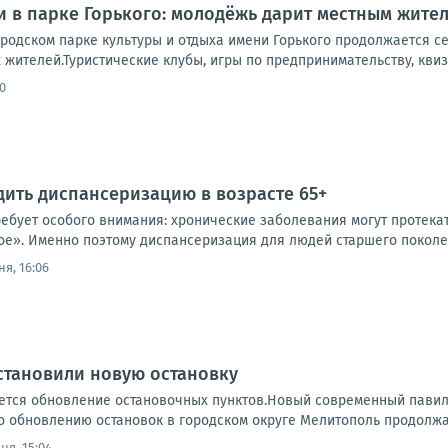
и в парке Горького: молодёжь дарит местным жите
ородском парке культуры и отдыха имени Горького продолжается с
жителей.Туристические клубы, игры по предпринимательству, квизы
0
дить диспансеризацию в возрасте 65+
требует особого внимания: хронические заболевания могут протек
ое». Именно поэтому диспансеризация для людей старшего поколен
я, 16:06
становили новую остановку
тся обновление остановочных пунктов.Новый современный павильо
о обновлению остановок в городском округе Мелитополь продолжа
ня, 15:04