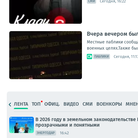
Сегодня, 16:22
СМИ
Вчера вечером бы
Местные паблики сообща
военных целях.Также бы
Сегодня, 11:1
ПАБЛИКИ
ЛЕНТА
ТОП
ОФИЦ.
ВИДЕО
СМИ
ВОЕНКОРЫ
МНЕ
В 2026 году в земельном законодательст
прозрачными и понятными
16:42
ЭНЕРГОДАР