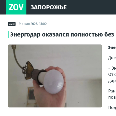
ZOV
ЗАПОРОЖЬЕ
9 июля 2026, 15:00
СМИ
Энергодар оказался полностью без 
Эне
Дне
- Э
Отк
дир
Ран
пов
Под