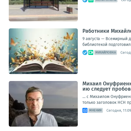
Работники Михайло
9 августа — Всемирный 
библиотекой подготовили
Сегод
МИХАЙЛОВКА
Михаил Онуфриенко
ию следует пробов
… с Михаилом Онуфриенк
только заголовок НСН пр
Сегодня, 11:0
МНЕНИЯ