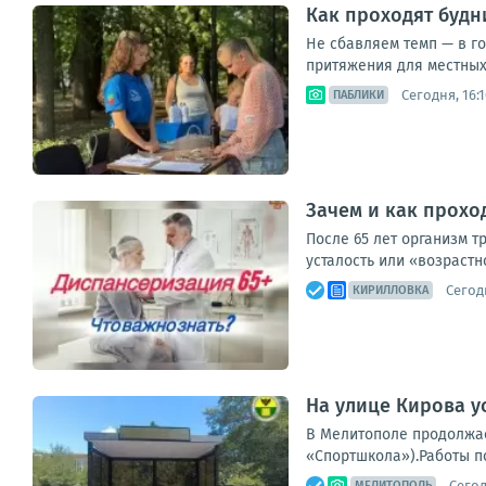
Как проходят будн
Не сбавляем темп — в г
притяжения для местных 
Сегодня, 16:1
ПАБЛИКИ
Зачем и как прохо
После 65 лет организм 
усталость или «возрастн
Сегодн
КИРИЛЛОВКА
На улице Кирова у
В Мелитополе продолжае
«Спортшкола»).Работы п
Сегод
МЕЛИТОПОЛЬ