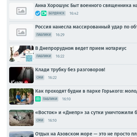
Анна Хорошун: Быт военного священника н
16:42
БЕРДЯНСК
Россия нанесла массированный удар по объ
16:29
ПАБЛИКИ
В Днепрорудном ведет прием нотариус
16:22
ПАБЛИКИ
Клади трубку без разговоров!
16:22
СМИ
Как проходят будни в парке Горького: мо
16:10
ПАБЛИКИ
«Восток» и «Днепр» за сутки уничтожили б
16:10
СМИ
Отдых на Азовском море — это не просто пл