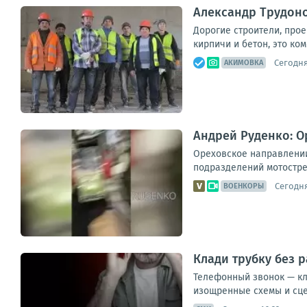
Александр Трудоно
Дорогие строители, про
кирпичи и бетон, это ко
Сегодня,
АКИМОВКА
Андрей Руденко: 
Ореховское направлении
подразделений мотостре
Сегодня
ВОЕНКОРЫ
Клади трубку без 
Телефонный звонок — кл
изощренные схемы и сцен