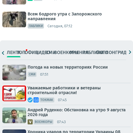
Всем бодрого утра с Запорожского
направления
Сегодня, 07:12
ПАБЛИКИ
ЛЕНТА
ТОП
ОФИЦ.
ВИДЕО
СМИ
ВОЕНКОРЫ
МНЕНИЯ
ПАБЛИКИ
ФОТО
ЛОНГРИДЫ
Погода на новых территориях России
07:51
СМИ
Уважаемые работники и ветераны
строительной отрасли!
07:45
ТОКМАК
Андрей Руденко: Обстановка на утро 9 августа
2026 года
07:43
ВОЕНКОРЫ
Хроника ударов по территории Украины 08