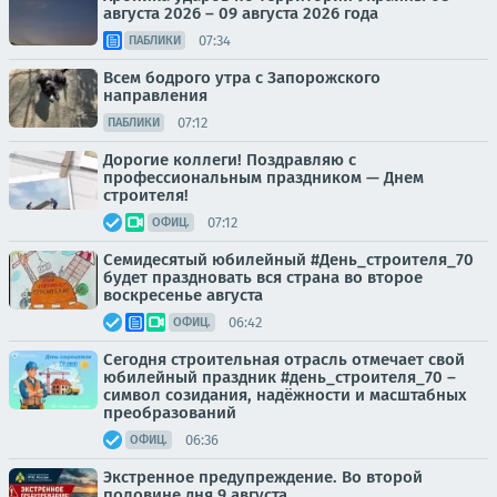
августа 2026 – 09 августа 2026 года
07:34
ПАБЛИКИ
Всем бодрого утра с Запорожского
направления
07:12
ПАБЛИКИ
Дорогие коллеги! Поздравляю с
профессиональным праздником — Днем
строителя!
07:12
ОФИЦ.
Семидесятый юбилейный #День_строителя_70
будет праздновать вся страна во второе
воскресенье августа
06:42
ОФИЦ.
Сегодня строительная отрасль отмечает свой
юбилейный праздник #день_строителя_70 –
символ созидания, надёжности и масштабных
преобразований
06:36
ОФИЦ.
Экстренное предупреждение. Во второй
половине дня 9 августа