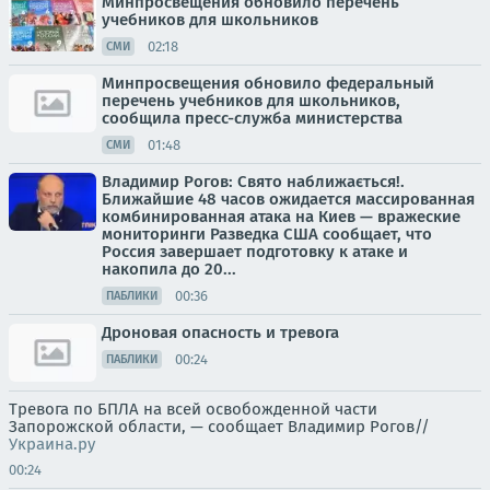
Минпросвещения обновило перечень
учебников для школьников
02:18
СМИ
Минпросвещения обновило федеральный
перечень учебников для школьников,
сообщила пресс-служба министерства
01:48
СМИ
Владимир Рогов: Свято наближається!.
Ближайшие 48 часов ожидается массированная
комбинированная атака на Киев — вражеские
мониторинги Разведка США сообщает, что
Россия завершает подготовку к атаке и
накопила до 20...
00:36
ПАБЛИКИ
Дроновая опасность и тревога
00:24
ПАБЛИКИ
Тревога по БПЛА на всей освобожденной части
Запорожской области, — сообщает Владимир Рогов//
Украина.ру
00:24