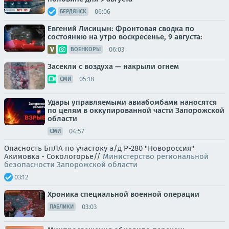
06:06
БЕРДЯНСК
Евгений Лисицын: Фронтовая сводка по
состоянию на утро воскресенье, 9 августа:
06:03
ВОЕНКОРЫ
Засекли с воздуха — накрыли огнем
05:18
СМИ
Удары управляемыми авиабомбами наносятся
по целям в оккупированной части Запорожской
области
04:57
СМИ
Опасность БпЛА по участоку а/д Р-280 "Новороссия"
Акимовка - Сокологорье//
Министерство региональной
безопасности Запорожской области
03:12
Хроника специальной военной операции
03:03
ПАБЛИКИ