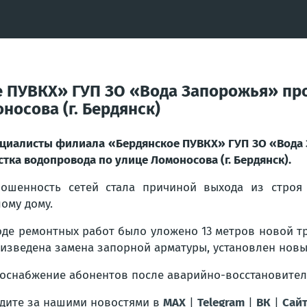
 ПУВКХ» ГУП ЗО «Вода Запорожья» про
носова (г. Бердянск)
циалисты филиала «Бердянское ПУВКХ» ГУП ЗО «Вода 
стка водопровода по улице Ломоносова (г. Бердянск).
ошенность сетей стала причиной выхода из строя
ому дому.
оде ремонтных работ было уложено 13 метров новой т
изведена замена запорной арматуры, установлен новы
оснабжение абонентов после аварийно-восстановител
дите за нашими новостями в
MAX
|
Telegram
|
ВК
|
Сай