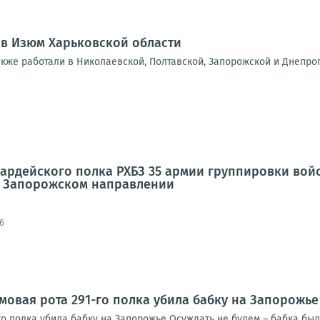
 в Изюм Харьковской области
акже работали в Николаевской, Полтавской, Запорожской и Днепро
вардейского полка РХБЗ 35 армии группировки во
а Запорожском направлении
6
рмовая рота 291-го полка убила бабку на Запорожье
го полка убила бабку на Запорожье Осуждать не будем – бабка был