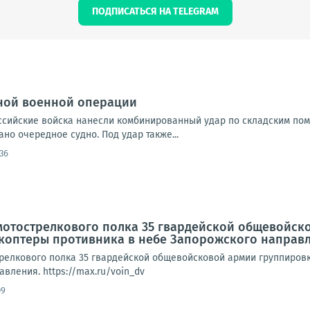
ПОДПИСАТЬСЯ НА TELEGRAM
ной военной операции
Российские войска нанесли комбинированный удар по складским по
но очередное судно. Под удар также...
:36
мотострелкового полка 35 гвардейской общевойск
акоптеры противника в небе Запорожского направ
трелкового полка 35 гвардейской общевойсковой армии группировк
вления. https://max.ru/voin_dv
09