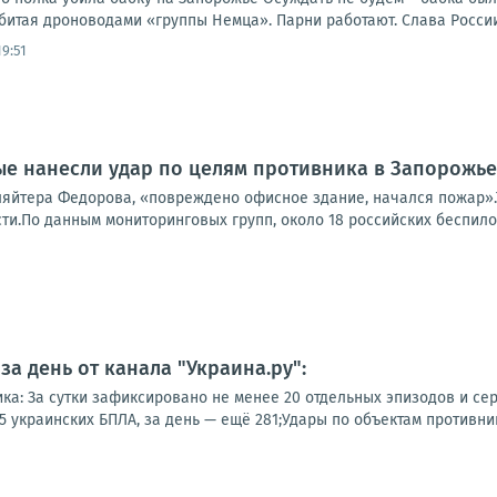
битая дроноводами «группы Немца». Парни работают. Слава России
19:51
е нанесли удар по целям противника в Запорожье
ляйтера Федорова, «повреждено офисное здание, начался пожар».
и.По данным мониторинговых групп, около 18 российских беспилот
а день от канала "Украина.ру":
ка: За сутки зафиксировано не менее 20 отдельных эпизодов и сер
 украинских БПЛА, за день — ещё 281;Удары по объектам противника