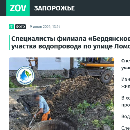
ZOV
ЗАПОРОЖЬЕ
9 июля 2026, 13:24
ФОТО
Специалисты филиала «Бердянское
участка водопровода по улице Ломо
Спе
уча
Изн
жил
В х
про
Вод
Сле