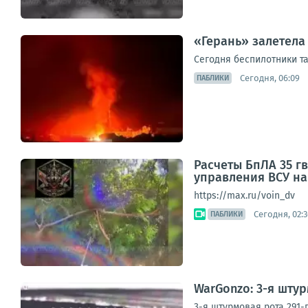
«Герань» залетела
Сегодня беспилотники т
Сегодня, 06:09
ПАБЛИКИ
Расчеты БпЛА 35 г
управления ВСУ н
https://max.ru/voin_dv
Сегодня, 02:3
ПАБЛИКИ
WarGonzo: 3-я шту
3-я штурмовая рота 291-