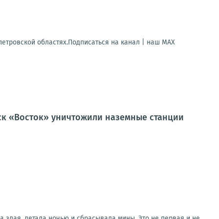
петровской областях.Подписаться на канал | наш МАХ
йск «Восток» уничтожили наземные станции
а злая, летала ночью и сбрасывала мины. Это не первая и не