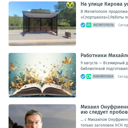
На улице Кирова у
В Мелитополе продолжае
«Спортшкола»).Работы п
Сегод
МЕЛИТОПОЛЬ
Работники Михайло
9 августа — Всемирный 
библиотекой подготовили
Сегод
МИХАЙЛОВКА
Михаил Онуфриенко
ию следует пробов
… с Михаилом Онуфриенк
только заголовок НСН пр