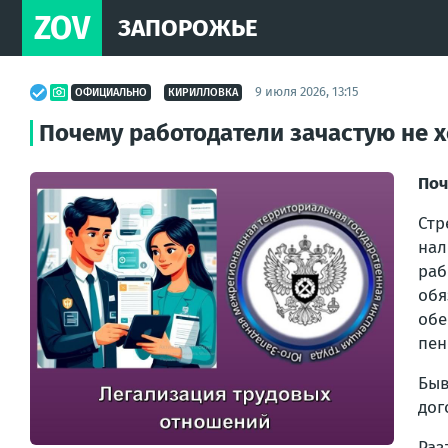
ZOV
ЗАПОРОЖЬЕ
9 июля 2026, 13:15
ОФИЦИАЛЬНО
КИРИЛЛОВКА
Почему работодатели зачастую не
Поч
Стр
нал
раб
обя
обе
пен
Быв
дог
Раз