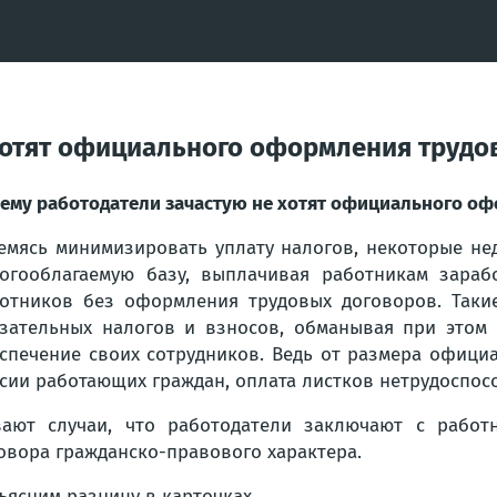
 хотят официального оформления труд
ему работодатели зачастую не хотят официального о
емясь минимизировать уплату налогов, некоторые н
огооблагаемую базу, выплачивая работникам зараб
отников без оформления трудовых договоров. Таки
зательных налогов и взносов, обманывая при этом 
спечение своих сотрудников. Ведь от размера офици
сии работающих граждан, оплата листков нетрудоспосо
ают случаи, что работодатели заключают с работ
овора гражданско-правового характера.
ъясним разницу в карточках.