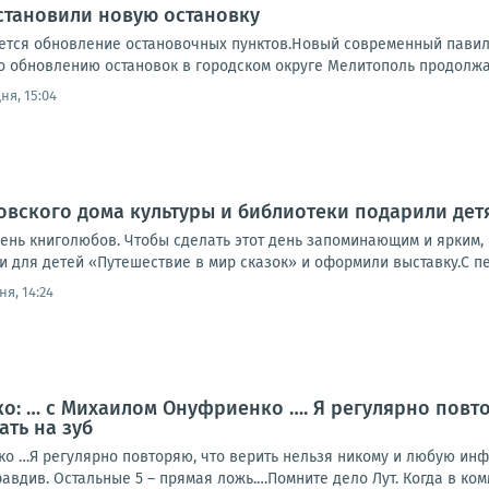
становили новую остановку
тся обновление остановочных пунктов.Новый современный павильо
о обновлению остановок в городском округе Мелитополь продолжа
ня, 15:04
вского дома культуры и библиотеки подарили дет
день книголюбов. Чтобы сделать этот день запоминающим и ярким,
 для детей «Путешествие в мир сказок» и оформили выставку.С пер
ня, 14:24
: … с Михаилом Онуфриенко …. Я регулярно повто
ать на зуб
о …Я регулярно повторяю, что верить нельзя никому и любую инф-
авдив. Остальные 5 – прямая ложь.…Помните дело Лут. Когда в комм