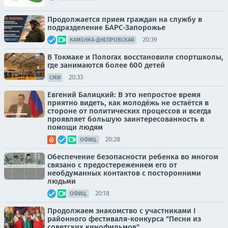
Продолжается прием граждан на службу в
подразделение БАРС-Запорожье
20:39
КАМЕНКА-ДНЕПРОВСКАЯ
В Токмаке и Пологах восстановили спортшколы,
где занимаются более 600 детей
20:33
СМИ
Евгений Балицкий: В это непростое время
приятно видеть, как молодёжь не остаётся в
стороне от политических процессов и всегда
проявляет большую заинтересованность в
помощи людям
20:28
ОФИЦ.
Обеспечение безопасности ребенка во многом
связано с предостережением его от
необдуманных контактов с посторонними
людьми
20:18
ОФИЦ.
Продолжаем знакомство с участниками I
районного фестиваля-конкурса "Песни из
советских кинофильмов"