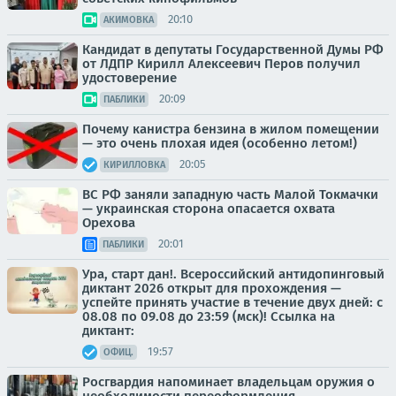
20:10
АКИМОВКА
Кандидат в депутаты Государственной Думы РФ
от ЛДПР Кирилл Алексеевич Перов получил
удостоверение
20:09
ПАБЛИКИ
Почему канистра бензина в жилом помещении
— это очень плохая идея (особенно летом!)
20:05
КИРИЛЛОВКА
ВС РФ заняли западную часть Малой Токмачки
— украинская сторона опасается охвата
Орехова
20:01
ПАБЛИКИ
Ура, старт дан!. Всероссийский антидопинговый
диктант 2026 открыт для прохождения —
успейте принять участие в течение двух дней: с
08.08 по 09.08 до 23:59 (мск)! Ссылка на
диктант:
19:57
ОФИЦ.
Росгвардия напоминает владельцам оружия о
необходимости переоформления