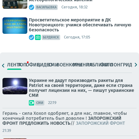
Сегодня, 18:32
ВАСИЛЬЕВКА
Просветительское мероприятие в ДК
Новотроицкого: учимся обеспечивать личную
безопасность
Сегодня, 17:05
БЕРДЯНСК
ЛЕНТА
ТОП
ОФИЦ.
ВИДЕО
СМИ
ВОЕНКОРЫ
МНЕНИЯ
ПАБЛИКИ
ФОТО
ЛОНГРИДЫ
Украине не дадут производить ракеты для
Patriot на своей территории, даже если страна
получит лицензии на них, — пишут украинские
СМИ
22:19
СМИ
Герань - сила Хохол одобряет, а для нас, главное, чтобы
конечный потребитель был доволен !
ЗАПОРОЖСКИЙ
ФРОНТ
ПРЕДЛОЖИТЬ НОВОСТЬ
//
ЗАПОРОЖСКИЙ ФРОНТ
21:39