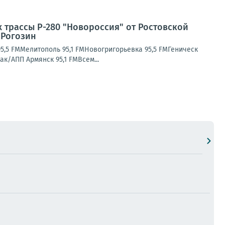
 трассы Р-280 "Новороссия" от Ростовской
 Рогозин
5,5 FMМелитополь 95,1 FMНовогригорьевка 95,5 FMГеническ
к/АПП Армянск 95,1 FMВсем...