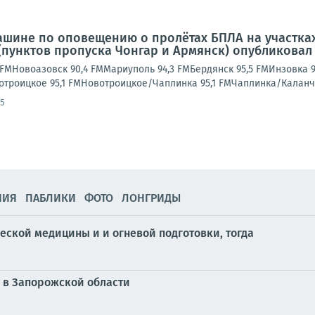
ашине по оповещению о пролётах БПЛА на участках
(пунктов пропуска Чонгар и Армянск) опубликовал
FMНовоазовск 90,4 FMМариуполь 94,3 FMБердянск 95,5 FMИнзовка 9
вотроицкое 95,1 FMНовотроицкое/Чаплинка 95,1 FMЧаплинка/Каланча
35
НИЯ
ПАБЛИКИ
ФОТО
ЛОНГРИДЫ
ческой медицины и и огневой подготовки, тогда
 в Запорожской области