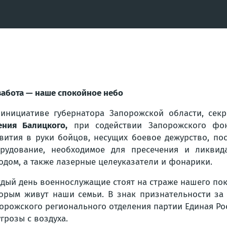
забота — наше спокойное небо
инициативе губернатора Запорожской области, секр
ения Балицкого,
при содействии Запорожского фон
вития в руки бойцов, несущих боевое дежурство, по
рудование, необходимое для пресечения и ликвид
одом, а также лазерные целеуказатели и фонарики.
дый день военнослужащие стоят на страже нашего пок
орым живут наши семьи. В знак признательности за
орожского регионального отделения партии Единая Рос
угрозы с воздуха.