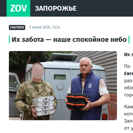
ZOV
ЗАПОРОЖЬЕ
9 июля 2026, 12:24
ПАБЛИКИ
Их забота — наше спокойное небо
Их 
По 
Евг
раз
обо
гор
Каж
кот
Зап
от 