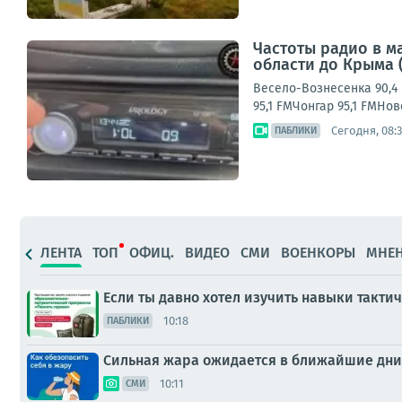
Частоты радио в м
области до Крыма 
Весело-Вознесенка 90,4 
95,1 FMЧонгар 95,1 FMНо
Сегодня, 08:
ПАБЛИКИ
ЛЕНТА
ТОП
ОФИЦ.
ВИДЕО
СМИ
ВОЕНКОРЫ
МНЕ
Если ты давно хотел изучить навыки такти
10:18
ПАБЛИКИ
Сильная жара ожидается в ближайшие дни
10:11
СМИ