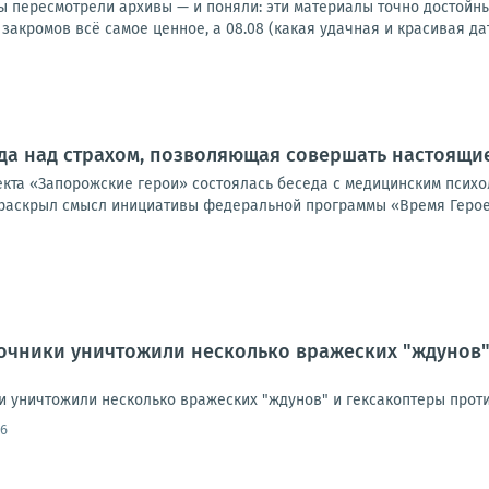
мы пересмотрели архивы — и поняли: эти материалы точно достой
 закромов всё самое ценное, а 08.08 (какая удачная и красивая дат
еда над страхом, позволяющая совершать настоящи
екта «Запорожские герои» состоялась беседа с медицинским псих
раскрыл смысл инициативы федеральной программы «Время Героев
очники уничтожили несколько вражеских "ждунов"
 уничтожили несколько вражеских "ждунов" и гексакоптеры против
36