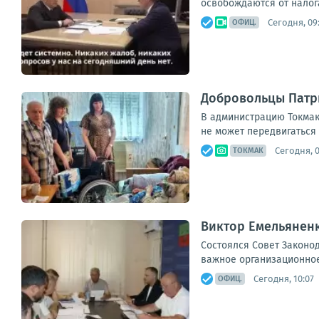
освобождаются от налога
Сегодня, 09
ОФИЦ.
Добровольцы Патр
В администрацию Токмак
не может передвигаться 
Сегодня, 
ТОКМАК
Виктор Емельяненк
Состоялся Совет Законо
важное организационное
Сегодня, 10:07
ОФИЦ.