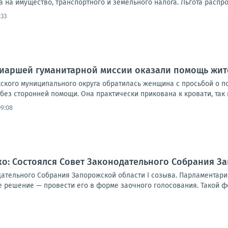
 на имущество, транспортного и земельного налога. Льгота распро
:33
иаршей гуманитарной миссии оказали помощь жите
ского муниципального округа обратилась женщина с просьбой о п
без сторонней помощи. Она практически прикована к кровати, так к
09:08
о: Состоялся Совет Законодательного Собрания За
дательного Собрания Запорожской области I созыва. Парламентари
 решение — провести его в форме заочного голосования. Такой фо