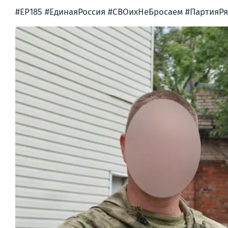
#ЕР185 #ЕдинаяРоссия #СВОихНеБросаем #ПартияРя