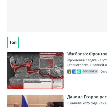
Топ
WarGonzo: Фронтова
Фронтовая сводка на ут
Степногорска, Плавней и
Сего
ВОЕНКОРЫ
Даниил Егоров рас
С начала 2026 года нач