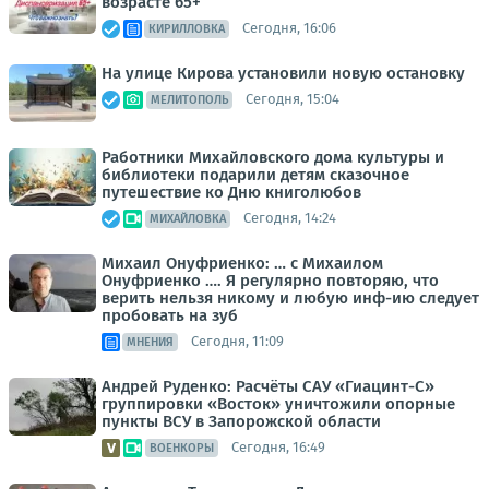
возрасте 65+
Сегодня, 16:06
КИРИЛЛОВКА
На улице Кирова установили новую остановку
Сегодня, 15:04
МЕЛИТОПОЛЬ
Работники Михайловского дома культуры и
библиотеки подарили детям сказочное
путешествие ко Дню книголюбов
Сегодня, 14:24
МИХАЙЛОВКА
Михаил Онуфриенко: … с Михаилом
Онуфриенко …. Я регулярно повторяю, что
верить нельзя никому и любую инф-ию следует
пробовать на зуб
Сегодня, 11:09
МНЕНИЯ
Андрей Руденко: Расчёты САУ «Гиацинт-С»
группировки «Восток» уничтожили опорные
пункты ВСУ в Запорожской области
Сегодня, 16:49
ВОЕНКОРЫ