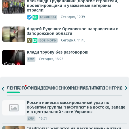
Александр Трудоношин: Дорогие строители,
проектировщики и уважаемые ветераны
отрасли!
Сегодня, 12:39
АКИМОВКА
Андрей Руденко: Ореховское направлении в
Запорожской области
Сегодня, 11:45
ВОЕНКОРЫ
Клади трубку без разговоров!
Сегодня, 16:22
СМИ
ЛЕНТА
ТОП
ОФИЦ.
ВИДЕО
СМИ
ВОЕНКОРЫ
МНЕНИЯ
ПАБЛИКИ
ФОТО
ЛОНГРИДЫ
Россия нанесла массированный удар по
объектам группы "Нафтогаз" на востоке, западе
и в центральной части Украины
16:51
СМИ
"Нафтогаз" жалуется на массированные атаки