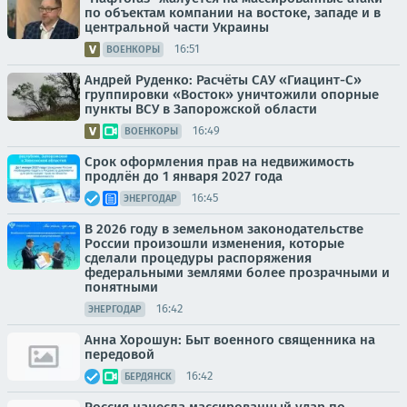
по объектам компании на востоке, западе и в
центральной части Украины
16:51
ВОЕНКОРЫ
Андрей Руденко: Расчёты САУ «Гиацинт-С»
группировки «Восток» уничтожили опорные
пункты ВСУ в Запорожской области
16:49
ВОЕНКОРЫ
Срок оформления прав на недвижимость
продлён до 1 января 2027 года
16:45
ЭНЕРГОДАР
В 2026 году в земельном законодательстве
России произошли изменения, которые
сделали процедуры распоряжения
федеральными землями более прозрачными и
понятными
16:42
ЭНЕРГОДАР
Анна Хорошун: Быт военного священника на
передовой
16:42
БЕРДЯНСК
Россия нанесла массированный удар по