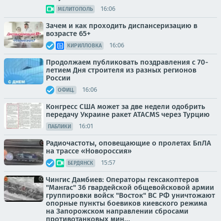
16:06
МЕЛИТОПОЛЬ
Зачем и как проходить диспансеризацию в
возрасте 65+
16:06
КИРИЛЛОВКА
Продолжаем публиковать поздравления с 70-
летием Дня строителя из разных регионов
России
16:06
ОФИЦ.
Конгресс США может за две недели одобрить
передачу Украине ракет ATACMS через Турцию
16:01
ПАБЛИКИ
Радиочастоты, оповещающие о пролетах БпЛА
на трассе «Новороссия»
15:57
БЕРДЯНСК
Чингис Дамбиев: Операторы гексакоптеров
"Мангас" 36 гвардейской общевойсковой армии
группировки войск "Восток" ВС РФ уничтожают
опорные пункты боевиков киевского режима
на Запорожском направлении сбросами
противотанковых мин...