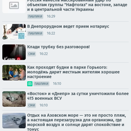
объектам группы "Нафтогаз" на востоке, западе
и в центральной части Украины
16:29
ПАБЛИКИ
В Днепрорудном ведет прием нотариус
16:22
ПАБЛИКИ
Клади трубку без разговоров!
16:22
СМИ
Как проходят будни в парке Горького:
молодёжь дарит местным жителям хорошее
настроение
16:10
ПАБЛИКИ
«Восток» и «Днепр» за сутки уничтожили более
415 военных ВСУ
16:10
СМИ
Отдых на Азовском море — это не просто пляж,
а настоящая перезагрузка для организма, где
морской воздух и солнце дарят спокойствие и
тонус