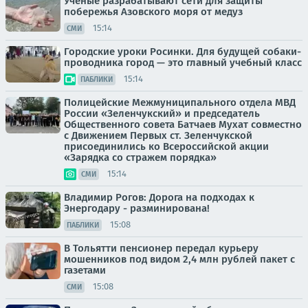
Учёные разрабатывают сети для защиты
побережья Азовского моря от медуз
15:14
СМИ
Городские уроки Росинки. Для будущей собаки-
проводника город — это главный учебный класс
15:14
ПАБЛИКИ
Полицейские Межмуниципального отдела МВД
России «Зеленчукский» и председатель
Общественного совета Батчаев Мухат совместно
с Движением Первых ст. Зеленчукской
присоединились ко Всероссийской акции
«Зарядка со стражем порядка»
15:14
СМИ
Владимир Рогов: Дорога на подходах к
Энергодару - разминирована!
15:08
ПАБЛИКИ
В Тольятти пенсионер передал курьеру
мошенников под видом 2,4 млн рублей пакет с
газетами
15:08
СМИ