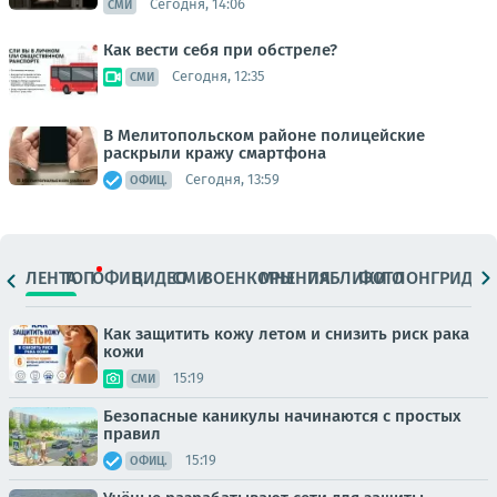
Сегодня, 14:06
СМИ
Как вести себя при обстреле?
Сегодня, 12:35
СМИ
В Мелитопольском районе полицейские
раскрыли кражу смартфона
Сегодня, 13:59
ОФИЦ.
ЛЕНТА
ТОП
ОФИЦ.
ВИДЕО
СМИ
ВОЕНКОРЫ
МНЕНИЯ
ПАБЛИКИ
ФОТО
ЛОНГРИДЫ
Как защитить кожу летом и снизить риск рака
кожи
15:19
СМИ
Безопасные каникулы начинаются с простых
правил
15:19
ОФИЦ.