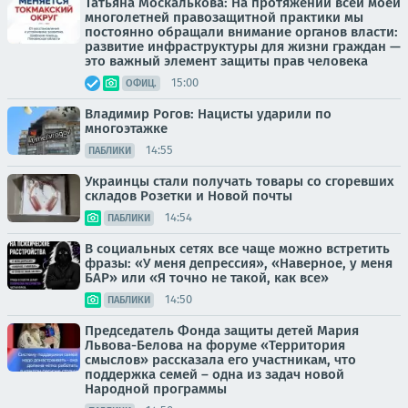
Татьяна Москалькова: На протяжении всей моей
многолетней правозащитной практики мы
постоянно обращали внимание органов власти:
развитие инфраструктуры для жизни граждан —
это важный элемент защиты прав человека
15:00
ОФИЦ.
Владимир Рогов: Нацисты ударили по
многоэтажке
14:55
ПАБЛИКИ
Украинцы стали получать товары со сгоревших
складов Розетки и Новой почты
14:54
ПАБЛИКИ
В социальных сетях все чаще можно встретить
фразы: «У меня депрессия», «Наверное, у меня
БАР» или «Я точно не такой, как все»
14:50
ПАБЛИКИ
Председатель Фонда защиты детей Мария
Львова-Белова на форуме «Территория
смыслов» рассказала его участникам, что
поддержка семей – одна из задач новой
Народной программы