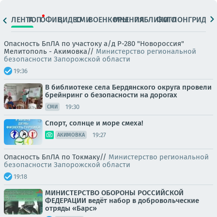
ЛЕНТА
ТОП
ОФИЦ.
ВИДЕО
СМИ
ВОЕНКОРЫ
МНЕНИЯ
ПАБЛИКИ
ФОТО
ЛОНГРИДЫ
Опасность БпЛА по участоку а/д Р-280 "Новороссия"
Мелитополь - Акимовка//
Министерство региональной
безопасности Запорожской области
19:36
В библиотеке села Бердянского округа провели
брейнринг о безопасности на дорогах
19:30
СМИ
Спорт, солнце и море смеха!
19:27
АКИМОВКА
Опасность БпЛА по Токмаку//
Министерство региональной
безопасности Запорожской области
19:18
МИНИСТЕРСТВО ОБОРОНЫ РОССИЙСКОЙ
ФЕДЕРАЦИИ ведёт набор в добровольческие
отряды «Барс»