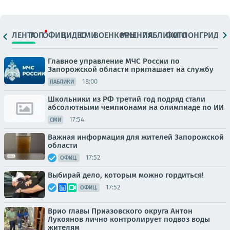
ЛЕНТА
ТОП
ОФИЦ.
ВИДЕО
СМИ
ВОЕНКОРЫ
МНЕНИЯ
ПАБЛИКИ
ФОТО
ЛОНГРИДЫ
Главное управление МЧС России по
Запорожской области приглашает на службу
18:00
ПАБЛИКИ
Школьники из РФ третий год подряд стали
абсолютными чемпионами на олимпиаде по ИИ
17:54
СМИ
Важная информация для жителей Запорожской
области
17:52
ОФИЦ.
Выбирай дело, которым можно гордиться!
17:52
ОФИЦ.
Врио главы Приазовского округа Антон
Лукоянов лично контролирует подвоз воды
жителям