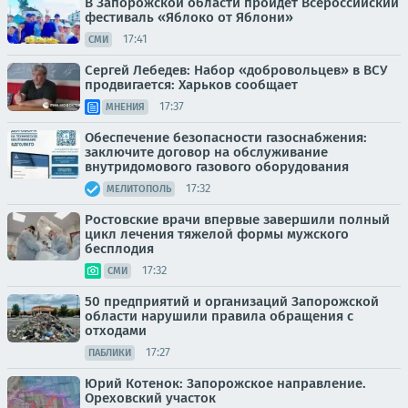
В Запорожской области пройдет Всероссийский
фестиваль «Яблоко от Яблони»
17:41
СМИ
Сергей Лебедев: Набор «добровольцев» в ВСУ
продвигается: Харьков сообщает
17:37
МНЕНИЯ
Обеспечение безопасности газоснабжения:
заключите договор на обслуживание
внутридомового газового оборудования
17:32
МЕЛИТОПОЛЬ
Ростовские врачи впервые завершили полный
цикл лечения тяжелой формы мужского
бесплодия
17:32
СМИ
50 предприятий и организаций Запорожской
области нарушили правила обращения с
отходами
17:27
ПАБЛИКИ
Юрий Котенок: Запорожское направление.
Ореховский участок