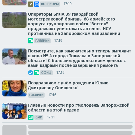
17:19
ВОЕНКОРЫ
Операторы БпЛА 39 гвардейской
мотострелковой бригады 68 армейского
корпуса группировки войск "Восток"
продолжают уничтожать антенны НСУ
противника на Запорожском направлении
17:19
ПАБЛИКИ
Посмотрите, как замечательно теперь выглядит
школа № 4 города Токмака в Запорожской
области! С большим удовольствием делюсь с
вами кадрами после завершения ремонта
17:19
ОФИЦ.
Поздравляем с днём рождения Юлию
Дмитриевну Онищенко!
17:16
ПАБЛИКИ
Главные новости про #молодежь Запорожской
области на этой неделе
17:11
СМИ