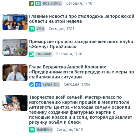
Сегодня, 17:10
ВОЕНКОРЫ
Главные новости про #молодежь Запорожской
области на этой неделе
Сегодня, 17:11
СМИ
Приморске прошло заседание женского клуба
«Жемчуг ПриаZовья»
Сегодня, 17:10
ПАБЛИКИ
Глава Бердянска Андрей Ковганко:
«Предпринимаются беспрецедентные меры по
стабилизации ситуации
Сегодня, 17:04
БЕРДЯНСК
Творчество всей семьей. Мастер-класс по
изготовлению картин прошёл в Мелитополе
Активисты Центра «Молодая семья» освоили
технику создания фактурных картин с
помощью красок и и соли, которая добавляет
рисунку объём и блеск
Сегодня, 16:18
ПАБЛИКИ