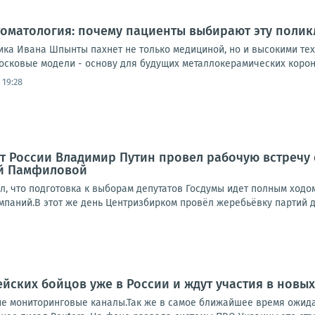
оматология: почему пациенты выбирают эту полик
ика Ивана Шпынты пахнет не только медициной, но и высокими тех
осковые модели - основу для будущих металлокерамических короно
 19:28
нт России Владимир Путин провел рабочую встречу
й Памфиловой
л, что подготовка к выборам депутатов Госдумы идет полным ходо
паний.В этот же день Центризбирком провёл жеребьёвку партий дл
йских бойцов уже в России и ждут участия в новы
ие мониторинговые каналы.Так же в самое ближайшее время ожида