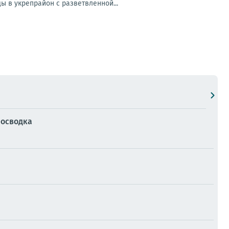
 в укрепрайон с разветвленной...
еосводка