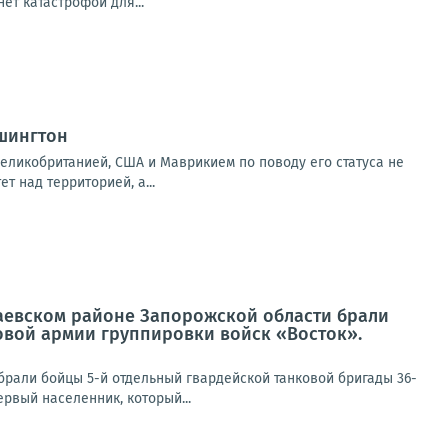
ет катастрофой для...
шингтон
еликобританией, США и Маврикием по поводу его статуса не
т над территорией, а...
лаевском районе Запорожской области брали
овой армии группировки войск «Восток».
брали бойцы 5-й отдельный гвардейской танковой бригады 36-
рвый населенник, который...