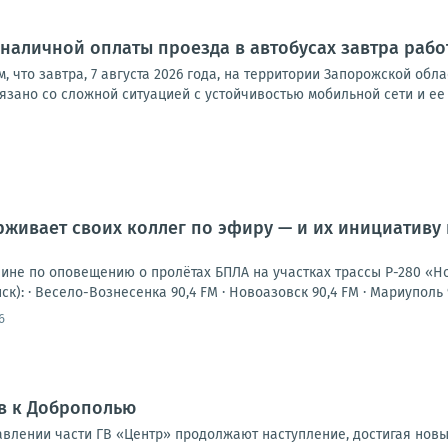
наличной оплаты проезда в автобусах завтра работ
м, что завтра, 7 августа 2026 года, на территории Запорожской о
связано со сложной ситуацией с устойчивостью мобильной сети и ее
живает своих коллег по эфиру — и их инициативу
шине по оповещению о пролётах БПЛА на участках трассы Р-280 «Н
к): · Весело-Вознесенка 90,4 FM · Новоазовск 90,4 FM · Мариуполь 94
6
в к Доброполью
влении части ГВ «Центр» продолжают наступление, достигая новы