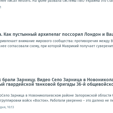
нее писал Reuters. На фоне развала системы ПВО Украины это стан
1
. Как пустынный архипелаг поссорил Лондон и Ва
привлекает внимание мирового сообщества: противоречия между В
анее согласовали схему, при которой Маврикий получает суверените
к брали Зарницу. Видео Село Зарница в Новонико
ый гвардейской танковой бригады 36-й общевойск
еоСело Зарница в Новониколаевском районе Запорожской области 
руппировки войск «Восток». Работали уверенно – это далеко не пе
дня, 16:13