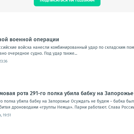
ПОДПИСАТЬСЯ НА TELEGRAM
ной военной операции
Российские войска нанесли комбинированный удар по складским по
но очередное судно. Под удар также...
23:36
рмовая рота 291-го полка убила бабку на Запорожье
го полка убила бабку на Запорожье Осуждать не будем – бабка был
битая дроноводами «группы Немца». Парни работают. Слава России
, 19:51