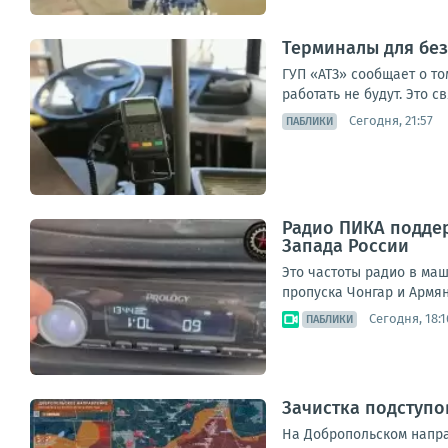
Терминалы для без
ГУП «АТЗ» сообщает о то
работать не будут. Это 
Сегодня, 21:57
ПАБЛИКИ
Радио ПИКА поддер
Запада России
Это частоты радио в ма
пропуска Чонгар и Армянс
Сегодня, 18:1
ПАБЛИКИ
Зачистка подступо
На Добропольском напра