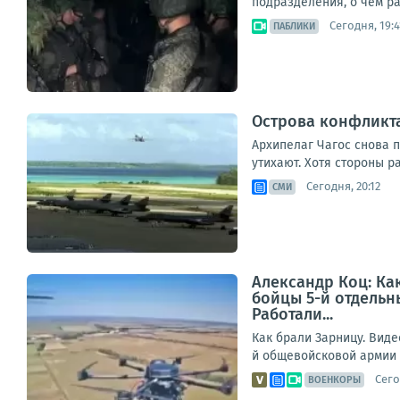
подразделения, о чем ра
Сегодня, 19:4
ПАБЛИКИ
Острова конфликта
Архипелаг Чагос снова 
утихают. Хотя стороны р
Сегодня, 20:12
СМИ
Александр Коц: Ка
бойцы 5-й отдельн
Работали...
Как брали Зарницу. Вид
й общевойсковой армии г
Сего
ВОЕНКОРЫ