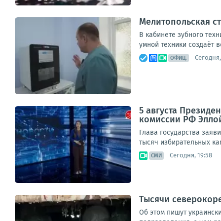
Мелитопольская ст
В кабинете зубного техн
умной техники создаёт в
Сегодня,
ОФИЦ.
5 августа Президе
комиссии РФ Элло
Глава государства заяви
тысяч избирательных кам
Сегодня, 19:58
СМИ
Тысячи северокоре
Об этом пишут украинск