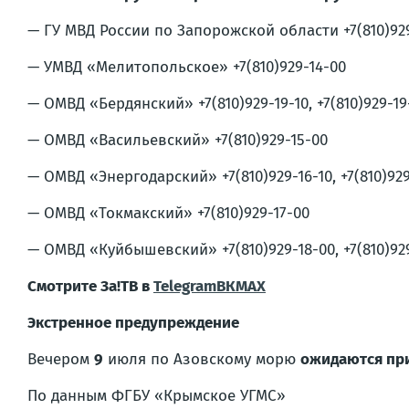
— ГУ МВД России по Запорожской области +7(810)92
— УМВД «Мелитопольское» +7(810)929-14-00
— ОМВД «Бердянский» +7(810)929-19-10, +7(810)929-19
— ОМВД «Васильевский» +7(810)929-15-00
— ОМВД «Энергодарский» +7(810)929-16-10, +7(810)929
— ОМВД «Токмакский» +7(810)929-17-00
— ОМВД «Куйбышевский» +7(810)929-18-00, +7(810)929
Смотрите За!ТВ в
Telegram
ВК
MAX
Экстренное предупреждение
Вечером
9
июля по Азовскому морю
ожидаются при
По данным ФГБУ «Крымское УГМС»