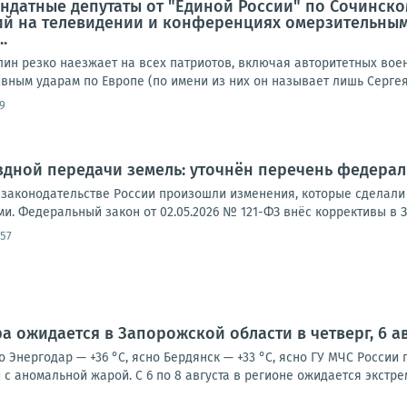
ндатные депутаты от "Единой России" по Сочинско
й на телевидении и конференциях омерзительным
.
лин резко наезжает на всех патриотов, включая авторитетных вое
ным ударам по Европе (по имени из них он называет лишь Сергея 
9
дной передачи земель: уточнён перечень федерал
м законодательстве России произошли изменения, которые сдела
. Федеральный закон от 02.05.2026 № 121-ФЗ внёс коррективы в З
:57
а ожидается в Запорожской области в четверг, 6 ав
о Энергодар — +36 °С, ясно Бердянск — +33 °С, ясно ГУ МЧС Росси
с аномальной жарой. С 6 по 8 августа в регионе ожидается экстре