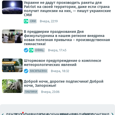
Украине не дадут производить ракеты для
Patriot на своей территории, даже если страна
получит лицензии на них, — пишут украинские
СМИ
Вчера, 22:19
СМИ
В преддверии празднования Дня
физкультурника в нашем регионе внедрена
новая полезная привычка – производственная
гимнастика!
Вчера, 17:45
ОФИЦ.
Штормовое предупреждение о комплексе
метеорологических явлений
Вчера, 18:32
ВАСИЛЬЕВКА
Доброй ночи, дорогие подписчики! Доброй
ночи, Запорожье!
Вчера, 23:06
ПАБЛИКИ
ЛЕНТА
ТОП
ОФИЦ.
ВИДЕО
СМИ
ВОЕНКОРЫ
МНЕНИЯ
ПАБЛИКИ
ФОТО
ЛОНГРИДЫ