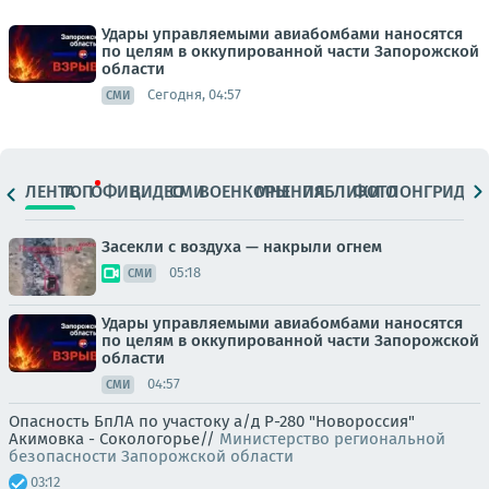
Удары управляемыми авиабомбами наносятся
по целям в оккупированной части Запорожской
области
Сегодня, 04:57
СМИ
ЛЕНТА
ТОП
ОФИЦ.
ВИДЕО
СМИ
ВОЕНКОРЫ
МНЕНИЯ
ПАБЛИКИ
ФОТО
ЛОНГРИДЫ
Засекли с воздуха — накрыли огнем
05:18
СМИ
Удары управляемыми авиабомбами наносятся
по целям в оккупированной части Запорожской
области
04:57
СМИ
Опасность БпЛА по участоку а/д Р-280 "Новороссия"
Акимовка - Сокологорье//
Министерство региональной
безопасности Запорожской области
03:12