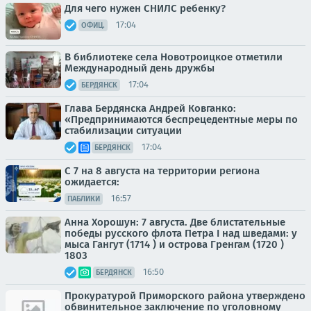
Для чего нужен СНИЛС ребенку?
17:04
ОФИЦ.
В библиотеке села Новотроицкое отметили
Международный день дружбы
17:04
БЕРДЯНСК
Глава Бердянска Андрей Ковганко:
«Предпринимаются беспрецедентные меры по
стабилизации ситуации
17:04
БЕРДЯНСК
С 7 на 8 августа на территории региона
ожидается:
16:57
ПАБЛИКИ
Анна Хорошун: 7 августа. Две блистательные
победы русского флота Петра I над шведами: у
мыса Гангут (1714 ) и острова Гренгам (1720 )
1803
16:50
БЕРДЯНСК
Прокуратурой Приморского района утверждено
обвинительное заключение по уголовному