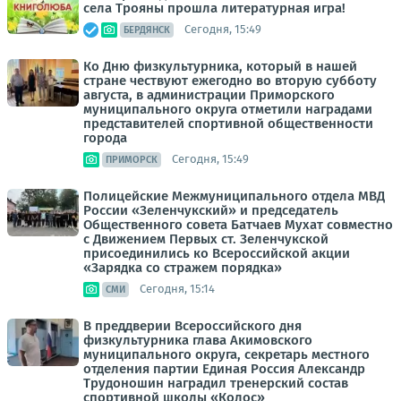
села Трояны прошла литературная игра!
Сегодня, 15:49
БЕРДЯНСК
Ко Дню физкультурника, который в нашей
стране чествуют ежегодно во вторую субботу
августа, в администрации Приморского
муниципального округа отметили наградами
представителей спортивной общественности
города
Сегодня, 15:49
ПРИМОРСК
Полицейские Межмуниципального отдела МВД
России «Зеленчукский» и председатель
Общественного совета Батчаев Мухат совместно
с Движением Первых ст. Зеленчукской
присоединились ко Всероссийской акции
«Зарядка со стражем порядка»
Сегодня, 15:14
СМИ
В преддверии Всероссийского дня
физкультурника глава Акимовского
муниципального округа, секретарь местного
отделения партии Единая Россия Александр
Трудоношин наградил тренерский состав
спортивной школы «Колос»