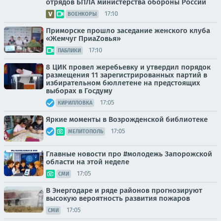
отрядов БПЛА министерства обороны России
17:10
ВОЕНКОРЫ
Приморске прошло заседание женского клуба
«Жемчуг ПриаZовья»
17:10
ПАБЛИКИ
8 ЦИК провел жеребьевку и утвердил порядок
размещения 11 зарегистрированных партий в
избирательном бюллетене на предстоящих
выборах в Госдуму
17:05
КИРИЛЛОВКА
Яркие моменты в Возрожденской библиотеке
17:05
МЕЛИТОПОЛЬ
Главные новости про #молодежь Запорожской
области на этой неделе
17:05
СМИ
В Энергодаре и ряде районов прогнозируют
высокую вероятность развития пожаров
17:05
СМИ