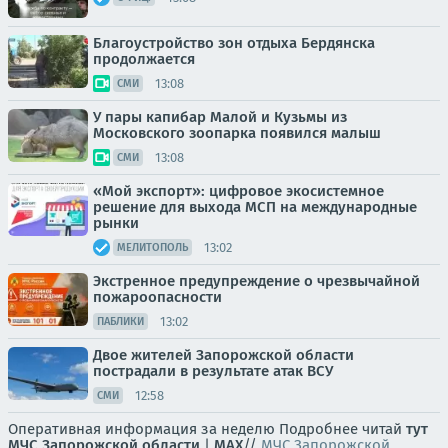
Благоустройство зон отдыха Бердянска
продолжается
13:08
СМИ
У пары капибар Малой и Кузьмы из
Московского зоопарка появился малыш
13:08
СМИ
«Мой экспорт»: цифровое экосистемное
решение для выхода МСП на международные
рынки
13:02
МЕЛИТОПОЛЬ
Экстренное предупреждение о чрезвычайной
пожароопасности
13:02
ПАБЛИКИ
Двое жителей Запорожской области
пострадали в результате атак ВСУ
12:58
СМИ
Оперативная информация за неделю Подробнее читай
тут
МЧС Запорожской области
|
MAX
//
МЧС Запорожской