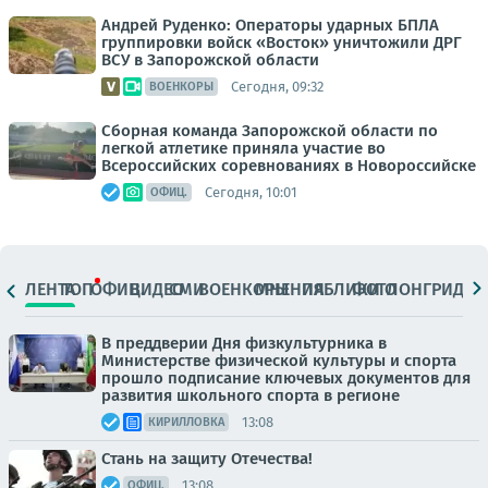
Андрей Руденко: Операторы ударных БПЛА
группировки войск «Восток» уничтожили ДРГ
ВСУ в Запорожской области
Сегодня, 09:32
ВОЕНКОРЫ
Сборная команда Запорожской области по
легкой атлетике приняла участие во
Всероссийских соревнованиях в Новороссийске
Сегодня, 10:01
ОФИЦ.
ЛЕНТА
ТОП
ОФИЦ.
ВИДЕО
СМИ
ВОЕНКОРЫ
МНЕНИЯ
ПАБЛИКИ
ФОТО
ЛОНГРИДЫ
В преддверии Дня физкультурника в
Министерстве физической культуры и спорта
прошло подписание ключевых документов для
развития школьного спорта в регионе
13:08
КИРИЛЛОВКА
Стань на защиту Отечества!
13:08
ОФИЦ.