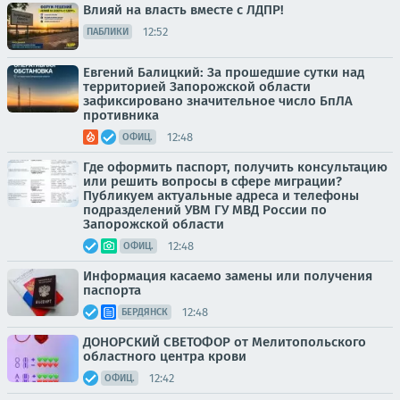
Влияй на власть вместе с ЛДПР!
12:52
ПАБЛИКИ
Евгений Балицкий: За прошедшие сутки над
территорией Запорожской области
зафиксировано значительное число БпЛА
противника
12:48
ОФИЦ.
Где оформить паспорт, получить консультацию
или решить вопросы в сфере миграции?
Публикуем актуальные адреса и телефоны
подразделений УВМ ГУ МВД России по
Запорожской области
12:48
ОФИЦ.
Информация касаемо замены или получения
паспорта
12:48
БЕРДЯНСК
ДОНОРСКИЙ СВЕТОФОР от Мелитопольского
областного центра крови
12:42
ОФИЦ.