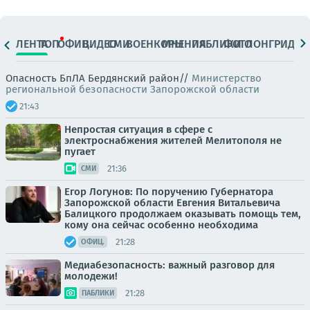
ЛЕНТА
ТОП
ОФИЦ.
ВИДЕО
СМИ
ВОЕНКОРЫ
МНЕНИЯ
ПАБЛИКИ
ФОТО
ЛОНГРИДЫ
Опасность БпЛА Бердянский район//
Министерство
региональной безопасности Запорожской области
21:43
Непростая ситуация в сфере с
электроснабжения жителей Мелитополя не
пугает
21:36
СМИ
Егор Логунов: По поручению Губернатора
Запорожской области Евгения Витальевича
Балицкого продолжаем оказывать помощь тем,
кому она сейчас особенно необходима
21:28
ОФИЦ.
Медиабезопасность: важный разговор для
молодежи!
21:28
ПАБЛИКИ