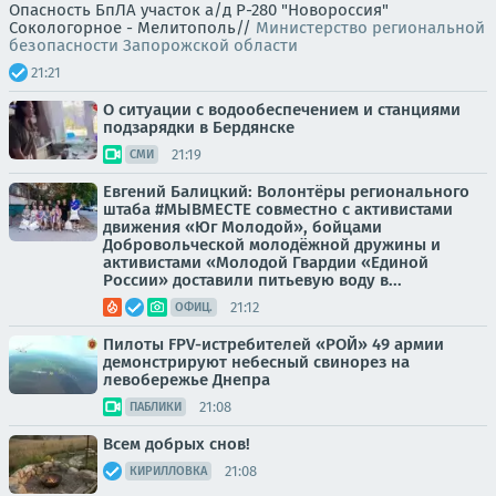
Опасность БпЛА участок а/д Р-280 "Новороссия"
Сокологорное - Мелитополь//
Министерство региональной
безопасности Запорожской области
21:21
О ситуации с водообеспечением и станциями
подзарядки в Бердянске
21:19
СМИ
Евгений Балицкий: Волонтёры регионального
штаба #МЫВМЕСТЕ совместно с активистами
движения «Юг Молодой», бойцами
Добровольческой молодёжной дружины и
активистами «Молодой Гвардии «Единой
России» доставили питьевую воду в...
21:12
ОФИЦ.
Пилоты FPV-истребителей «РОЙ» 49 армии
демонстрируют небесный свинорез на
левобережье Днепра
21:08
ПАБЛИКИ
Всем добрых снов!
21:08
КИРИЛЛОВКА