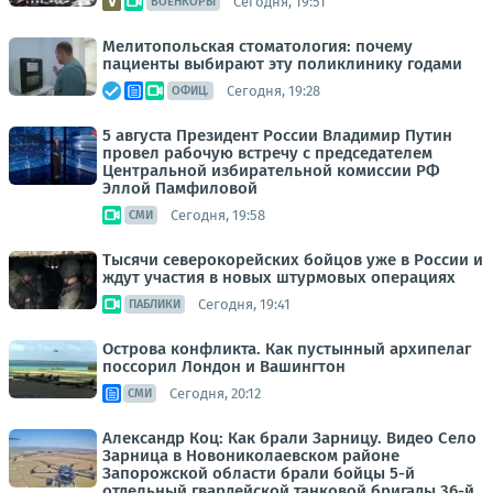
Сегодня, 19:51
ВОЕНКОРЫ
Мелитопольская стоматология: почему
пациенты выбирают эту поликлинику годами
Сегодня, 19:28
ОФИЦ.
5 августа Президент России Владимир Путин
провел рабочую встречу с председателем
Центральной избирательной комиссии РФ
Эллой Памфиловой
Сегодня, 19:58
СМИ
Тысячи северокорейских бойцов уже в России и
ждут участия в новых штурмовых операциях
Сегодня, 19:41
ПАБЛИКИ
Острова конфликта. Как пустынный архипелаг
поссорил Лондон и Вашингтон
Сегодня, 20:12
СМИ
Александр Коц: Как брали Зарницу. Видео Село
Зарница в Новониколаевском районе
Запорожской области брали бойцы 5-й
отдельный гвардейской танковой бригады 36-й