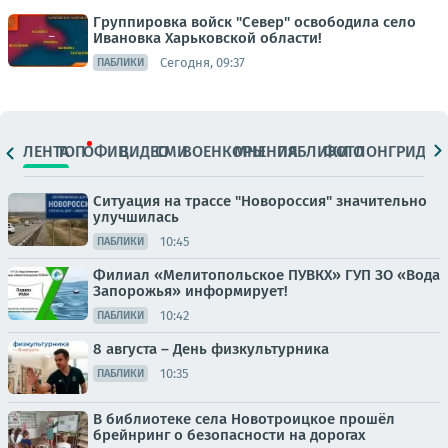
Группировка войск "Север" освободила село
Ивановка Харьковской области!
Сегодня, 09:37
ПАБЛИКИ
ЛЕНТА
ТОП
ОФИЦ.
ВИДЕО
СМИ
ВОЕНКОРЫ
МНЕНИЯ
ПАБЛИКИ
ФОТО
ЛОНГРИДЫ
Ситуация на трассе "Новороссия" значительно
улучшилась
10:45
ПАБЛИКИ
Филиал «Мелитопольское ПУВКХ» ГУП ЗО «Вода
Запорожья» информирует!
10:42
ПАБЛИКИ
8 августа – День физкультурника
10:35
ПАБЛИКИ
В библиотеке села Новотроицкое прошёл
брейнринг о безопасности на дорогах