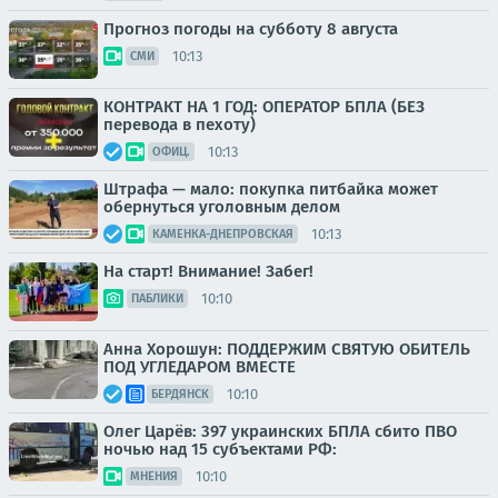
Прогноз погоды на субботу 8 августа
10:13
СМИ
КОНТРАКТ НА 1 ГОД: ОПЕРАТОР БПЛА (БЕЗ
перевода в пехоту)
10:13
ОФИЦ.
Штрафа — мало: покупка питбайка может
обернуться уголовным делом
10:13
КАМЕНКА-ДНЕПРОВСКАЯ
На старт! Внимание! Забег!
10:10
ПАБЛИКИ
Анна Хорошун: ПОДДЕРЖИМ СВЯТУЮ ОБИТЕЛЬ
ПОД УГЛЕДАРОМ ВМЕСТЕ
10:10
БЕРДЯНСК
Олег Царёв: 397 украинских БПЛА сбито ПВО
ночью над 15 субъектами РФ:
10:10
МНЕНИЯ