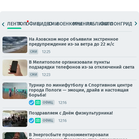
ЛЕНТА
ТОП
ОФИЦ.
ВИДЕО
СМИ
ВОЕНКОРЫ
МНЕНИЯ
ПАБЛИКИ
ФОТО
ЛОНГРИДЫ
На Азовском море объявили экстренное
предупреждение из-за ветра до 22 м/с
12:25
СМИ
В Мелитополе организовали пункты
подзарядки телефонов из-за отключений света
12:23
СМИ
Турнир по минифутболу в Спортивном центре
города Пологи — эмоции, драйв и настоящая
борьба!
12:16
ОФИЦ.
Поздравляем с Днём физкультурника!
12:16
ОФИЦ.
В Энергосбыте прокомментировали