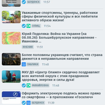
11:57
БЕРДЯНСК
Уважаемые спортсмены, тренеры, работники
сферы физической культуры и все любители
активного образа жизни!
11:54
ОФИЦ.
Юрий Подоляка: Война на Украине (на
08.08.26): БольшеБурлукское направление -
Ивановка …
11:51
МНЕНИЯ
Более половины украинцев считают, что страна
движется в неправильном направлении
11:48
ПАБЛИКИ
МКУ ДО «Центр Олимп» сердечно поздравляет
всех жителей округа с этим праздником
здоровья, энергии и силы духа!
11:48
МИХАЙЛОВКА
Оформить электронную подпись можно прямо
со смартфона — в приложении «Госключ»
11:39
БЕРДЯНСК