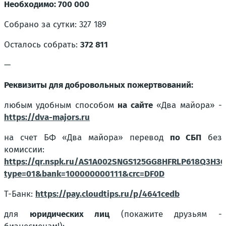
Необходимо: 700 000
Собрано за сутки: 327 189
Осталось собрать:
372 811
—
Реквизиты для добровольных пожертвований:
любым удобным способом
на сайте
«Два майора» -
https://dva-majors.ru
на счет БФ «Два майора» перевод
по СБП
без
комиссии:
https://qr.nspk.ru/AS1A002SNGS125GG8HFRLP618Q3H3G
type=01&bank=100000000111&crc=DF0D
T-Банк:
https://pay.cloudtips.ru/p/4641cedb
для
юридических лиц
(покажите друзьям -