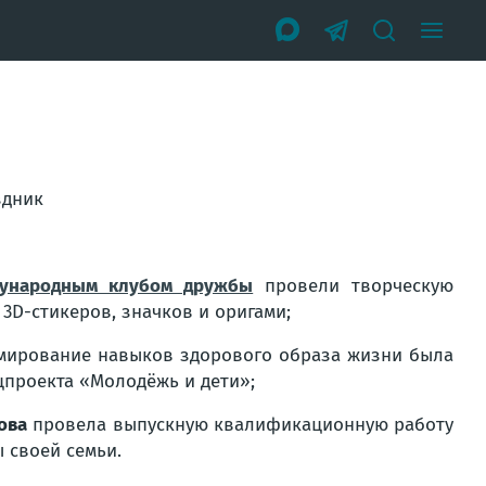
здник
ународным клубом дружбы
провели творческую
 3D-стикеров, значков и оригами;
рмирование навыков здорового образа жизни была
цпроекта «Молодёжь и дети»;
ова
провела выпускную квалификационную работу
ы своей семьи.