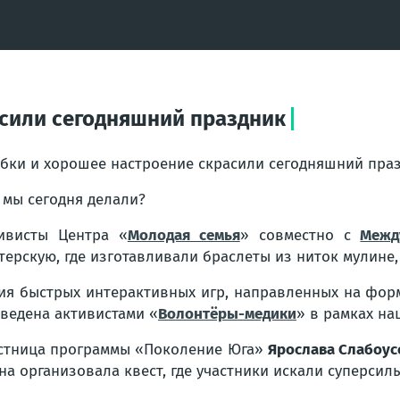
асили сегодняшний праздник
бки и хорошее настроение скрасили сегодняшний пра
 мы сегодня делали?
ивисты Центра «
Молодая семья
» совместно с
Межд
терскую, где изготавливали браслеты из ниток мулине,
ия быстрых интерактивных игр, направленных на фо
ведена активистами «
Волонтёры-медики
» в рамках на
стница программы «Поколение Юга»
Ярослава Слабоус
на организовала квест, где участники искали суперсил