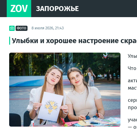
ZOV
ЗАПОРОЖЬЕ
8 июля 2026, 21:43
ФОТО
Улыбки и хорошее настроение скр
Улы
Что
акт
мас
сер
про
уча
—
о