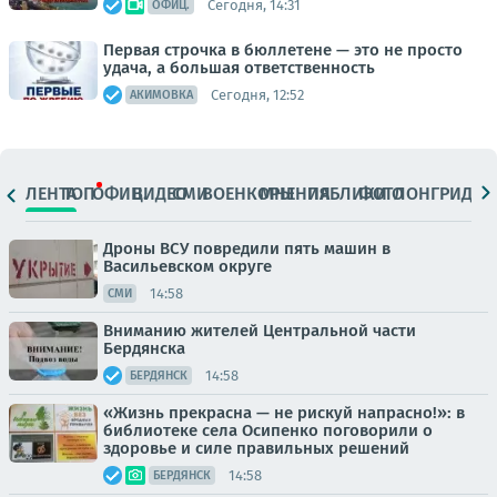
Сегодня, 14:31
ОФИЦ.
Первая строчка в бюллетене — это не просто
удача, а большая ответственность
Сегодня, 12:52
АКИМОВКА
ЛЕНТА
ТОП
ОФИЦ.
ВИДЕО
СМИ
ВОЕНКОРЫ
МНЕНИЯ
ПАБЛИКИ
ФОТО
ЛОНГРИДЫ
Дроны ВСУ повредили пять машин в
Васильевском округе
14:58
СМИ
Вниманию жителей Центральной части
Бердянска
14:58
БЕРДЯНСК
«Жизнь прекрасна — не рискуй напрасно!»: в
библиотеке села Осипенко поговорили о
здоровье и силе правильных решений
14:58
БЕРДЯНСК