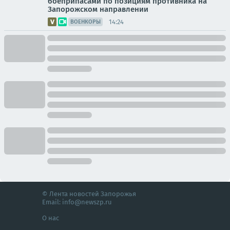
боеприпасами по позициям противника на
Запорожском направлении
14:24
ВОЕНКОРЫ
© Лента новостей Запорожья
Email:
info@newszp.ru
О нас