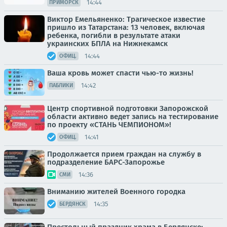
14:44
ПРИМОРСК
Виктор Емельяненко: Трагическое известие
пришло из Татарстана: 13 человек, включая
ребенка, погибли в результате атаки
украинских БПЛА на Нижнекамск
14:44
ОФИЦ.
Ваша кровь может спасти чью-то жизнь!
14:42
ПАБЛИКИ
Центр спортивной подготовки Запорожской
области активно ведет запись на тестирование
по проекту «СТАНЬ ЧЕМПИОНОМ»!
14:41
ОФИЦ.
Продолжается прием граждан на службу в
подразделение БАРС-Запорожье
14:36
СМИ
Вниманию жителей Военного городка
14:35
БЕРДЯНСК