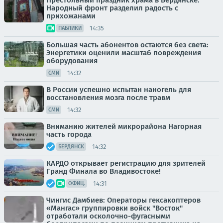
Престольный праздник храма в Бердянске:
Народный фронт разделил радость с
прихожанами
14:35
ПАБЛИКИ
Большая часть абонентов остаются без света:
Энергетики оценили масштаб повреждения
оборудования
14:32
СМИ
В России успешно испытан наногель для
восстановления мозга после травм
14:32
СМИ
Вниманию жителей микрорайона Нагорная
часть города
14:32
БЕРДЯНСК
КАРДО открывает регистрацию для зрителей
Гранд Финала во Владивостоке!
14:31
ОФИЦ.
Чингис Дамбиев: Операторы гексакоптеров
«Мангас» группировки войск "Восток"
отработали осколочно-фугасными