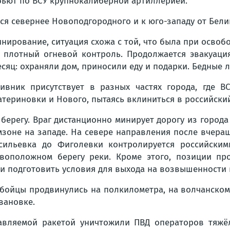
ьют по ВСУ крупнокалиберной артиллерией.
я севернее Новоподгородного и к юго-западу от Бели
инирование, ситуация схожа с той, что была при осво
е плотный огневой контроль. Продолжается эвакуаци
сяц: охраняли дом, приносили еду и подарки. Бедные 
ивник присутствует в разных частях города, где В
атериновки и Нового, пытаясь вклиниться в российски
ерегу. Враг дистанционно минирует дорогу из города
мзоне на западе. На севере направления после вчера
асильевка до Фиголевки контролируется российским
воположном берегу реки. Кроме этого, позиции пр
и подготовить условия для выхода на возвышенности 
 бойцы продвинулись на полкилометра, на волчанском 
вановке.
равляемой ракетой уничтожили ПВД операторов тяжё