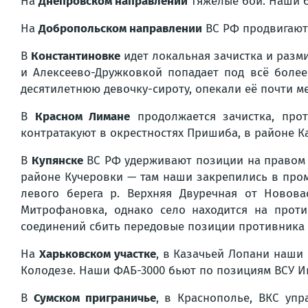
На
Днепровском направлении
тяжёлые бои. Наши б
На
Добропольском направлении
ВС РФ продвигаютс
В
Константиновке
идет локальная зачистка и разм
и Алексеево-Дружковкой попадает под всё боле
десятилетнюю девочку-сироту, опекали её почти ме
В
Красном Лимане
продолжается зачистка, прот
контратакуют в окрестностях Пришиба, в районе К
В
Купянске
ВС РФ удерживают позиции на правом б
районе Кучеровки — там наши закрепились в про
левого берега р. Верхняя Двуречная от Новов
Митрофановка, однако село находится на проти
соединений сбить передовые позиции противника 
На
Харьковском участке
, в Казачьей Лопани наши
Колодезе. Наши ФАБ-3000 бьют по позициям ВСУ И
В
Сумском приграничье
, в Краснополье, ВКС уп