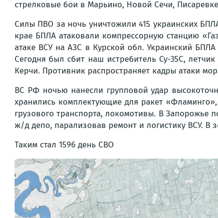
стрелковые бои в Марьино, Новой Сечи, Писаревке,
Силы ПВО за ночь уничтожили 415 украинских БПЛА
крае БПЛА атаковали компрессорную станцию «Газ
атаке ВСУ на АЗС в Курской обл. Украинский БПЛА
Сегодня был сбит наш истребитель Су-35С, летчик 
Керчи. Противник распространяет кадры атаки мор
ВС РФ ночью нанесли групповой удар высокоточн
хранились комплектующие для ракет «Фламинго»,
грузового транспорта, локомотивы. В Запорожье п
ж/д депо, парализовав ремонт и логистику ВСУ. В 
Таким стал 1596 день СВО