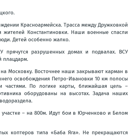
цкого.
бождении Красноармейска. Трасса между Дружковкой
я жителей Константиновки. Наши военные спасли
люди. Детей особенно жалко.
СУ прячутся разрушенных домах и подвалах. ВСУ
й плацдарм.
 на Московку. Восточнее наши закрывают карман в
шнего освобождения Петро-Ивановки 10 км полосы
и частями. По логике карты, ближайшая цель –
отивника оборудованы на высотах. Задача наших
водораздела.
участке – на 800м. Идут бои в Юрченково и Белом
лых коптеров типа «Баба Яга». Не прекращаются