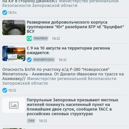
на Юг в сторону Джанкоя//
Министерство региональной
безопасности Запорожской области
18:54
Разведчики добровольческого корпуса
группировки "Юг" разобрали БТР 4Е "Буцефал"
ВСУ
18:32
ПАБЛИКИ
С 9 на 10 августа на территории региона
ожидается:
18:32
МИХАЙЛОВКА
Опасность БпЛА по участоку а/д Р-280 "Новороссия"
Мелитополь - Акимовка. От Данило-Ивановки по трассе на
Акимовку//
Министерство региональной безопасности
Запорожской области
18:32
Патрульные Запорожья призывают местных
жителей покинуть населенный пункт на
ближайшие двое суток, сообщили ТАСС в
российских силовых структурах
18:32
СМИ