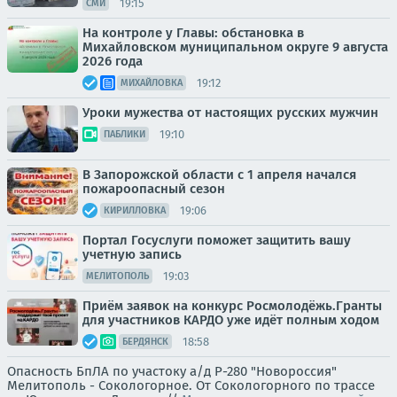
19:15
СМИ
На контроле у Главы: обстановка в
Михайловском муниципальном округе 9 августа
2026 года
19:12
МИХАЙЛОВКА
Уроки мужества от настоящих русских мужчин
19:10
ПАБЛИКИ
В Запорожской области с 1 апреля начался
пожароопасный сезон
19:06
КИРИЛЛОВКА
Портал Госуслуги поможет защитить вашу
учетную запись
19:03
МЕЛИТОПОЛЬ
Приём заявок на конкурс Росмолодёжь.Гранты
для участников КАРДО уже идёт полным ходом
18:58
БЕРДЯНСК
Опасность БпЛА по участоку а/д Р-280 "Новороссия"
Мелитополь - Сокологорное. От Сокологорного по трассе