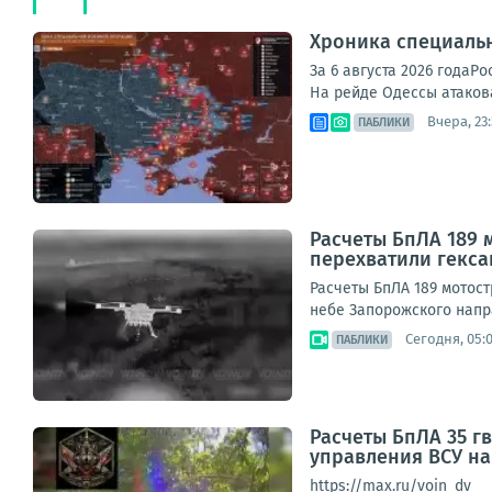
Хроника специаль
За 6 августа 2026 года
На рейде Одессы атакова
Вчера, 23
ПАБЛИКИ
Расчеты БпЛА 189 
перехватили гекс
Расчеты БпЛА 189 мотос
небе Запорожского напра
Сегодня, 05:
ПАБЛИКИ
Расчеты БпЛА 35 г
управления ВСУ н
https://max.ru/voin_dv