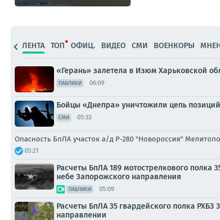
ЛЕНТА
ТОП
ОФИЦ.
ВИДЕО
СМИ
ВОЕНКОРЫ
МНЕ
«Герань» залетела в Изюм Харьковской об
06:09
ПАБЛИКИ
Бойцы «Днепра» уничтожили цепь позиций
05:33
СМИ
Опасность БпЛА участок а/д Р-280 "Новороссия" Мелитоп
05:21
Расчеты БпЛА 189 мотострелкового полка 
небе Запорожского направления
05:09
ПАБЛИКИ
Расчеты БпЛА 35 гвардейского полка РХБЗ
направлении