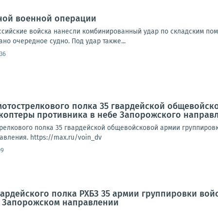
ной военной операции
Российские войска нанесли комбинированный удар по складским по
но очередное судно. Под удар также...
:36
мотострелкового полка 35 гвардейской общевойск
акоптеры противника в небе Запорожского направ
трелкового полка 35 гвардейской общевойсковой армии группировк
вления. https://max.ru/voin_dv
09
вардейского полка РХБЗ 35 армии группировки во
а Запорожском направлении