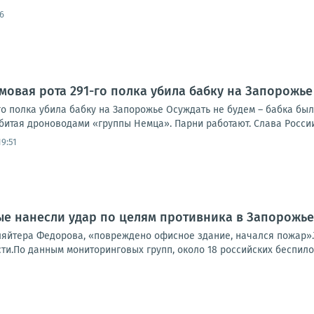
6
рмовая рота 291-го полка убила бабку на Запорожье
го полка убила бабку на Запорожье Осуждать не будем – бабка был
битая дроноводами «группы Немца». Парни работают. Слава России
19:51
е нанесли удар по целям противника в Запорожье
ляйтера Федорова, «повреждено офисное здание, начался пожар».
и.По данным мониторинговых групп, около 18 российских беспилот