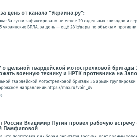
а день от канала "Украина.ру":
ка: За сутки зафиксировано не менее 20 отдельных эпизодов и сер
 украинских БПЛА, за день — ещё 281;Удары по объектам противника
 отдельной гвардейской мотострелковой бригады 
ожать военную технику и НРТК противника на За
льной гвардейской мотострелковой бригады 36 армии группировки 
рожском направлении.https://max.ru/voin_dv
09
нт России Владимир Путин провел рабочую встречу
й Памфиловой
л, что подготовка к выборам депутатов Госдумы идет полным ходо