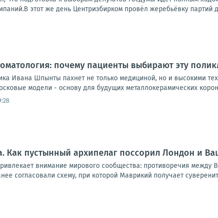
паний.В этот же день Центризбирком провёл жеребьёвку партий дл
оматология: почему пациенты выбирают эту полик
ика Ивана Шпынты пахнет не только медициной, но и высокими тех
осковые модели - основу для будущих металлокерамических короно
9:28
. Как пустынный архипелаг поссорил Лондон и Ва
привлекает внимание мирового сообщества: противоречия между В
анее согласовали схему, при которой Маврикий получает суверените