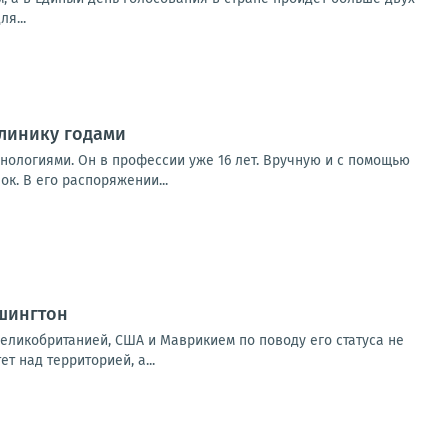
я...
линику годами
нологиями. Он в профессии уже 16 лет. Вручную и с помощью
к. В его распоряжении...
шингтон
еликобританией, США и Маврикием по поводу его статуса не
т над территорией, а...