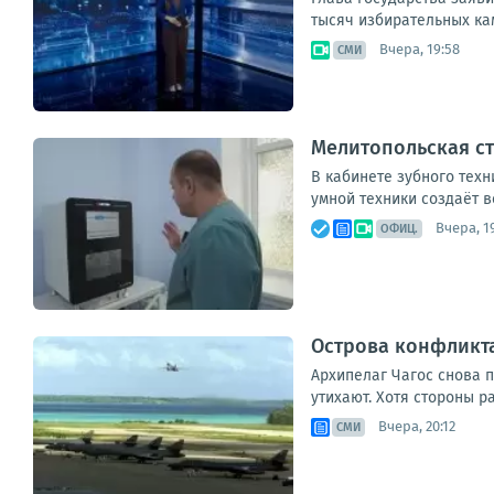
тысяч избирательных кам
Вчера, 19:58
СМИ
Мелитопольская ст
В кабинете зубного техн
умной техники создаёт в
Вчера, 1
ОФИЦ.
Острова конфликта
Архипелаг Чагос снова 
утихают. Хотя стороны р
Вчера, 20:12
СМИ