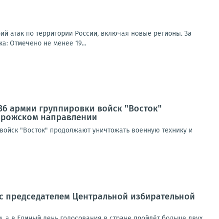
ий атак по территории России, включая новые регионы. За
: Отмечено не менее 19...
36 армии группировки войск "Восток"
порожском направлении
войск "Восток" продолжают уничтожать военную технику и
 с председателем Центральной избирательной
м, а в Единый день голосования в стране пройдёт больше двух