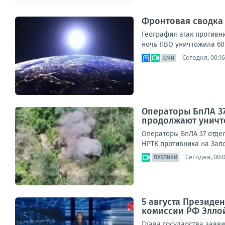
Фронтовая сводка з
География атак противни
ночь ПВО уничтожила 605
Сегодня, 00:16
СМИ
Операторы БпЛА 37
продолжают уничт
Операторы БпЛА 37 отде
НРТК противника на Запо
Сегодня, 00:
ПАБЛИКИ
5 августа Президе
комиссии РФ Элло
Глава государства заяви