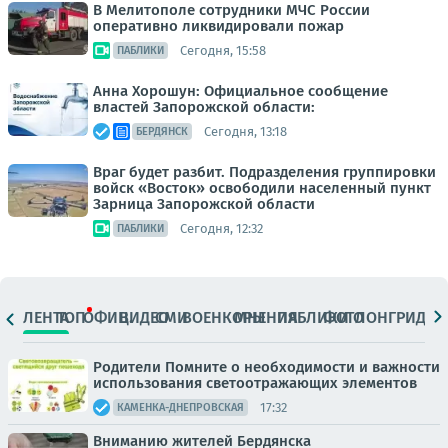
В Мелитополе сотрудники МЧС России
оперативно ликвидировали пожар
Сегодня, 15:58
ПАБЛИКИ
Анна Хорошун: Официальное сообщение
властей Запорожской области:
Сегодня, 13:18
БЕРДЯНСК
Враг будет разбит. Подразделения группировки
войск «Восток» освободили населенный пункт
Зарница Запорожской области
Сегодня, 12:32
ПАБЛИКИ
ЛЕНТА
ТОП
ОФИЦ.
ВИДЕО
СМИ
ВОЕНКОРЫ
МНЕНИЯ
ПАБЛИКИ
ФОТО
ЛОНГРИДЫ
Родители Помните о необходимости и важности
использования светоотражающих элементов
17:32
КАМЕНКА-ДНЕПРОВСКАЯ
Вниманию жителей Бердянска