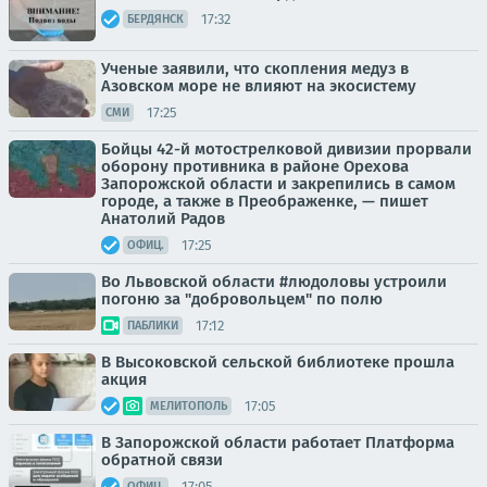
17:32
БЕРДЯНСК
Ученые заявили, что скопления медуз в
Азовском море не влияют на экосистему
17:25
СМИ
Бойцы 42-й мотострелковой дивизии прорвали
оборону противника в районе Орехова
Запорожской области и закрепились в самом
городе, а также в Преображенке, — пишет
Анатолий Радов
17:25
ОФИЦ.
Во Львовской области #людоловы устроили
погоню за "добровольцем" по полю
17:12
ПАБЛИКИ
В Высоковской сельской библиотеке прошла
акция
17:05
МЕЛИТОПОЛЬ
В Запорожской области работает Платформа
обратной связи
17:05
ОФИЦ.