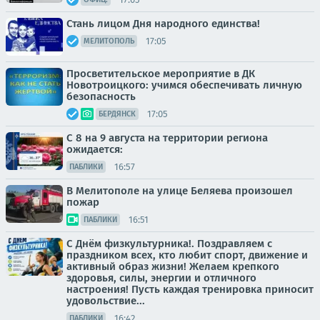
Стань лицом Дня народного единства!
17:05
МЕЛИТОПОЛЬ
Просветительское мероприятие в ДК
Новотроицкого: учимся обеспечивать личную
безопасность
17:05
БЕРДЯНСК
С 8 на 9 августа на территории региона
ожидается:
16:57
ПАБЛИКИ
В Мелитополе на улице Беляева произошел
пожар
16:51
ПАБЛИКИ
С Днём физкультурника!. Поздравляем с
праздником всех, кто любит спорт, движение и
активный образ жизни! Желаем крепкого
здоровья, силы, энергии и отличного
настроения! Пусть каждая тренировка приносит
удовольствие...
16:42
ПАБЛИКИ