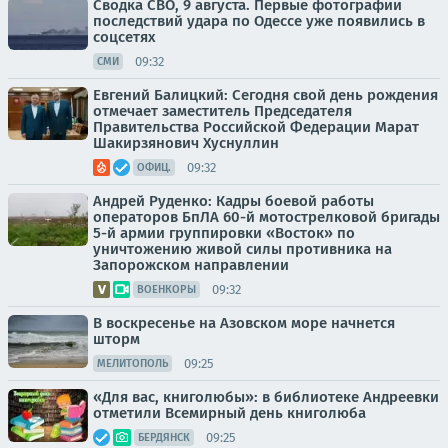
Сводка СВО, 9 августа. Первые фотографии
последствий удара по Одессе уже появились в
соцсетях
09:32
СМИ
Евгений Балицкий: Сегодня свой день рождения
отмечает заместитель Председателя
Правительства Российской Федерации Марат
Шакирзянович Хуснуллин
09:32
ОФИЦ.
Андрей Руденко: Кадры боевой работы
операторов БпЛА 60-й мотострелковой бригады
5-й армии группировки «Восток» по
уничтожению живой силы противника на
Запорожском направлении
09:32
ВОЕНКОРЫ
В воскресенье на Азовском море начнется
шторм
09:25
МЕЛИТОПОЛЬ
«Для вас, книголюбы»: в библиотеке Андреевки
отметили Всемирный день книголюба
09:25
БЕРДЯНСК