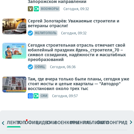
Запорожском направлении
Сегодня, 09:32
ВОЕНКОРЫ
Сергей Золотарёв: Уважаемые строители и
ветераны отрасли!
Сегодня, 09:32
МЕЛИТОПОЛЬ
Сегодня строительная отрасль отмечает свой
юбилейный праздник #день_строителя_70 –
символ созидания, надёжности и масштабных
преобразований
Сегодня, 06:36
ОФИЦ.
Там, где вчера только были планы, сегодня уже
стоят мосты и целые кварталы — "Автодор"
восстановил около трех тыс
Сегодня, 09:57
СМИ
ЛЕНТА
ТОП
ОФИЦ.
ВИДЕО
СМИ
ВОЕНКОРЫ
МНЕНИЯ
ПАБЛИКИ
ФОТО
ЛОНГРИДЫ