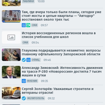
10:00
ПАБЛИКИ
Там, где вчера только были планы, сегодня уже
стоят мосты и целые кварталы — "Автодор"
восстановил около трех тыс
09:57
СМИ
История воссоединенных регионов вошла в
список учебников для школ
09:54
СМИ
Глаукома подкрадывается незаметно: вопросы
главному офтальмологу Запорожской области
09:46
ОФИЦ.
Александр Зимовский: Интенсивность движения
на трассе Р-280 «Новороссия» достигла 7 тысяч
машин в сутки
09:35
МНЕНИЯ
Сергей Золотарёв: Уважаемые строители и
ветераны отрасли!
09:32
МЕЛИТОПОЛЬ