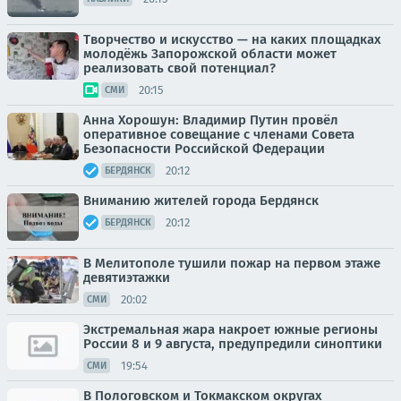
Творчество и искусство — на каких площадках
молодёжь Запорожской области может
реализовать свой потенциал?
20:15
СМИ
Анна Хорошун: Владимир Путин провёл
оперативное совещание с членами Совета
Безопасности Российской Федерации
20:12
БЕРДЯНСК
Вниманию жителей города Бердянск
20:12
БЕРДЯНСК
В Мелитополе тушили пожар на первом этаже
девятиэтажки
20:02
СМИ
Экстремальная жара накроет южные регионы
России 8 и 9 августа, предупредили синоптики
19:54
СМИ
В Пологовском и Токмакском округах