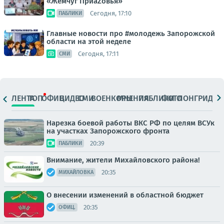
«Жемчуг ПриаZовья»
Сегодня, 17:10
ПАБЛИКИ
Главные новости про #молодежь Запорожской
области на этой неделе
Сегодня, 17:11
СМИ
ЛЕНТА
ТОП
ОФИЦ.
ВИДЕО
СМИ
ВОЕНКОРЫ
МНЕНИЯ
ПАБЛИКИ
ФОТО
ЛОНГРИДЫ
Нарезка боевой работы ВКС РФ по целям ВСУк
на участках Запорожского фронта
20:39
ПАБЛИКИ
Внимание, жители Михайловского района!
20:35
МИХАЙЛОВКА
О внесении изменений в областной бюджет
20:35
ОФИЦ.