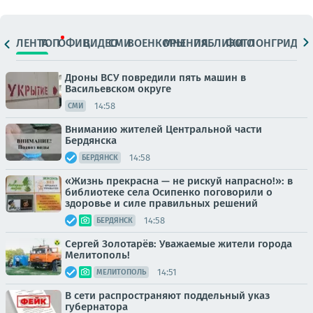
ЛЕНТА
ТОП
ОФИЦ.
ВИДЕО
СМИ
ВОЕНКОРЫ
МНЕНИЯ
ПАБЛИКИ
ФОТО
ЛОНГРИДЫ
Дроны ВСУ повредили пять машин в
Васильевском округе
14:58
СМИ
Вниманию жителей Центральной части
Бердянска
14:58
БЕРДЯНСК
«Жизнь прекрасна — не рискуй напрасно!»: в
библиотеке села Осипенко поговорили о
здоровье и силе правильных решений
14:58
БЕРДЯНСК
Сергей Золотарёв: Уважаемые жители города
Мелитополь!
14:51
МЕЛИТОПОЛЬ
В сети распространяют поддельный указ
губернатора