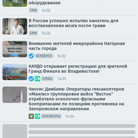
оборудования
14:32
СМИ
В России успешно испытан наногель для
восстановления мозга после травм
14:32
СМИ
Вниманию жителей микрорайона Нагорная
часть города
14:32
БЕРДЯНСК
КАРДО открывает регистрацию для зрителей
Гранд Финала во Владивостоке!
14:31
ОФИЦ.
Чингис Дамбиев: Операторы гексакоптеров
«Мангас» группировки войск "Восток"
отработали осколочно-фугасными
боеприпасами по позициям противника на
Запорожском направлении
14:24
ВОЕНКОРЫ