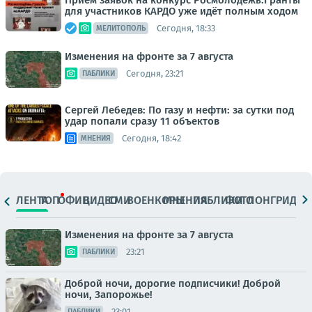
Приём заявок на конкурс Росмолодёжь.Гранты
для участников КАРДО уже идёт полным ходом
Сегодня, 18:33
МЕЛИТОПОЛЬ
Изменения на фронте за 7 августа
Сегодня, 23:21
ПАБЛИКИ
Сергей Лебедев: По газу и нефти: за сутки под
удар попали сразу 11 объектов
Сегодня, 18:42
МНЕНИЯ
ЛЕНТА
ТОП
ОФИЦ.
ВИДЕО
СМИ
ВОЕНКОРЫ
МНЕНИЯ
ПАБЛИКИ
ФОТО
ЛОНГРИДЫ
Изменения на фронте за 7 августа
23:21
ПАБЛИКИ
Доброй ночи, дорогие подписчики! Доброй
ночи, Запорожье!
23:01
ПАБЛИКИ