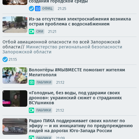
создания городской среды
21:25
ОФИЦ.
Из-за отсутствия электроснабжения возникла
острая проблема с водоснабжением
21:21
СМИ
Отбой авиационной опасности по всей Запорожской
области//
Министерство региональной безопасности
Запорожской области
21:15
Волонтёры #МЫВМЕСТЕ помогают жителям
Мелитополя
21:12
ПАБЛИКИ
«Голодные, без воды, под ударами своих
дронов»: украинский сюжет о страданиях
ВСУшников
21:12
ПАБЛИКИ
Радио ПИКА поддерживает своих коллег по
эфиру — и их инициативу по предупреждению
людей на дорогах Юго-Запада России
21:09
ПАБЛИКИ