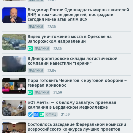
Владимир Рогов: Одиннадцать мирных жителей
ДНР, в том числе двое детей, пострадали
сегодня из-за атак БпЛА ВСУ
22:36
ПАБЛИКИ
Видео уничтожения моста в Орехове на
Запорожском направлении
22:36
ПАБЛИКИ
В Днепропетровске склады логистической
компании навестили "Герани"
22:04
ПАБЛИКИ
Пора готовить Чернигов к круговой обороне –
генерал Кривонос
21:59
ПАБЛИКИ
«От мечты — к белому халату»: приёмная
кампания в Бердянском медколледже
21:59
ОФИЦ.
Состоялось заседание Федеральной комиссии
Всероссийского конкурса лучших проектов