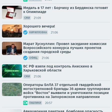
Медаль в 17 лет : Борчиху из Бердянска готовят
к Олимпиаде
21:09
СМИ
Хорошего вечера!
21:06
КИРИЛЛОВКА
Марат Хуснуллин: Провел заседание комиссии
Всероссийского конкурса лучших проектов
создания городской среды
21:06
ОФИЦ.
ВС РФ взяли под контроль Анискино в
Харьковской области
21:06
СМИ
Операторы БпЛА 37 отдельной гвардейской
мотострелковой бригады 36 армии группировки
войск "Восток" выявили и уничтожили позиции
противника на Запорожском направлении
20:57
ПАБЛИКИ
Авиационная ракетная, бомбовая опасность