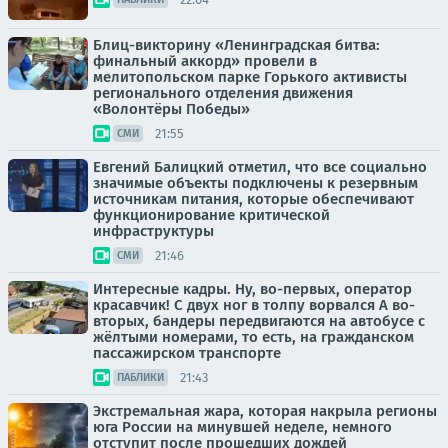
Блиц-викторину «Ленинградская битва:
финальный аккорд» провели в
мелитопольском парке Горького активисты
регионального отделения движения
«Волонтёры Победы»
21:55
СМИ
Евгений Балицкий отметил, что все социально
значимые объекты подключены к резервным
источникам питания, которые обеспечивают
функционирование критической
инфраструктуры
21:46
СМИ
Интересные кадры. Ну, во-первых, оператор
красавчик! С двух ног в толпу ворвался А во-
вторых, бандеры передвигаются на автобусе с
жёлтыми номерами, то есть, на гражданском
пассажирском транспорте
21:43
ПАБЛИКИ
Экстремальная жара, которая накрыла регионы
юга России на минувшей неделе, немного
отступит после прошедших дождей