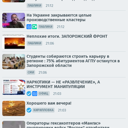
21:12
ПАБЛИКИ
На Украине закрываются целые
производственные кластеры
21:12
ПАБЛИКИ
Неплохие итоги. ЗАПОРОЖСКИЙ ФРОНТ
21:06
ПАБЛИКИ
Студенты собираются строить карьеру в
регионе : 75% абитуриентов АГПУ останутся в
Запорожской области
21:06
СМИ
НАРКОТИКИ — НЕ «РАЗВЛЕЧЕНИЕ», А
ИНСТРУМЕНТ МАНИПУЛЯЦИИ
21:03
ОФИЦ.
Хорошего вам вечера!
21:03
КИРИЛЛОВКА
Операторы гексакоптеров «Мангас»
группировки войск "Восток" отработали