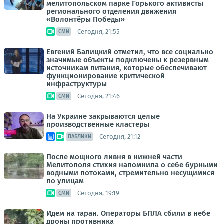
мелитопольском парке Горького активисты
регионального отделения движения
«Волонтёры Победы»
Сегодня, 21:55
СМИ
Евгений Балицкий отметил, что все социально
значимые объекты подключены к резервным
источникам питания, которые обеспечивают
функционирование критической
инфраструктуры
Сегодня, 21:46
СМИ
На Украине закрываются целые
производственные кластеры
Сегодня, 21:12
ПАБЛИКИ
После мощного ливня в нижней части
Мелитополя стихия напомнила о себе бурными
водными потоками, стремительно несущимися
по улицам
Сегодня, 19:19
СМИ
Идем на таран. Операторы БПЛА сбили в небе
дроны противника