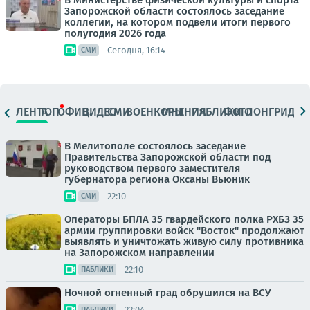
В Министерстве физической культуры и спорта
Запорожской области состоялось заседание
коллегии, на котором подвели итоги первого
полугодия 2026 года
Сегодня, 16:14
СМИ
ЛЕНТА
ТОП
ОФИЦ.
ВИДЕО
СМИ
ВОЕНКОРЫ
МНЕНИЯ
ПАБЛИКИ
ФОТО
ЛОНГРИДЫ
В Мелитополе состоялось заседание
Правительства Запорожской области под
руководством первого заместителя
губернатора региона Оксаны Вьюник
22:10
СМИ
Операторы БПЛА 35 гвардейского полка РХБЗ 35
армии группировки войск "Восток" продолжают
выявлять и уничтожать живую силу противника
на Запорожском направлении
22:10
ПАБЛИКИ
Ночной огненный град обрушился на ВСУ
22:04
ПАБЛИКИ