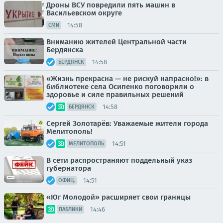
Дроны ВСУ повредили пять машин в
Васильевском округе
14:58
СМИ
Вниманию жителей Центральной части
Бердянска
14:58
БЕРДЯНСК
«Жизнь прекрасна — не рискуй напрасно!»: в
библиотеке села Осипенко поговорили о
здоровье и силе правильных решений
14:58
БЕРДЯНСК
Сергей Золотарёв: Уважаемые жители города
Мелитополь!
14:51
МЕЛИТОПОЛЬ
В сети распространяют поддельный указ
губернатора
14:51
ОФИЦ.
«Юг Молодой» расширяет свои границы
14:46
ПАБЛИКИ