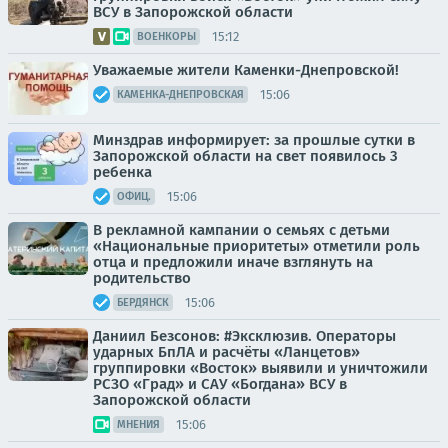
ВСУ в Запорожской области
15:12
ВОЕНКОРЫ
Уважаемые жители Каменки-Днепровской!
15:06
КАМЕНКА-ДНЕПРОВСКАЯ
Минздрав информирует: за прошлые сутки в
Запорожской области на свет появилось 3
ребенка
15:06
ОФИЦ.
В рекламной кампании о семьях с детьми
«Национальные приоритеты» отметили роль
отца и предложили иначе взглянуть на
родительство
15:06
БЕРДЯНСК
Даниил Безсонов: #Эксклюзив. Операторы
ударных БпЛА и расчёты «Ланцетов»
группировки «Восток» выявили и уничтожили
РСЗО «Град» и САУ «Богдана» ВСУ в
Запорожской области
15:06
МНЕНИЯ