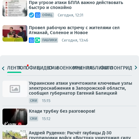
При угрозе атаки БПЛА важно действовать
быстро и спокойно
Сегодня, 12:31
ОФИЦ.
Провел рабочую встречу с жителями сел
Атманай, Соленое и Новое
Сегодня, 13:46
ПАБЛИКИ
ЛЕНТА
ТОП
ОФИЦ.
ВИДЕО
СМИ
ВОЕНКОРЫ
МНЕНИЯ
ПАБЛИКИ
ФОТО
ЛОНГРИДЫ
Украинские атаки уничтожили ключевые узлы
электроснабжения в Запорожской области,
сообщил губернатор Евгений Балицкий
15:15
СМИ
Клади трубку без разговоров!
15:12
СМИ
Андрей Руденко: Расчёт гаубицы Д-30
группировки войск «Восток» уничтожил силу