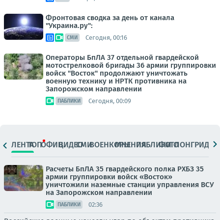
Фронтовая сводка за день от канала
"Украина.ру":
Сегодня, 00:16
СМИ
Операторы БпЛА 37 отдельной гвардейской
мотострелковой бригады 36 армии группировки
войск "Восток" продолжают уничтожать
военную технику и НРТК противника на
Запорожском направлении
Сегодня, 00:09
ПАБЛИКИ
ЛЕНТА
ТОП
ОФИЦ.
ВИДЕО
СМИ
ВОЕНКОРЫ
МНЕНИЯ
ПАБЛИКИ
ФОТО
ЛОНГРИДЫ
Расчеты БпЛА 35 гвардейского полка РХБЗ 35
армии группировки войск «Восток»
уничтожили наземные станции управления ВСУ
на Запорожском направлении
02:36
ПАБЛИКИ