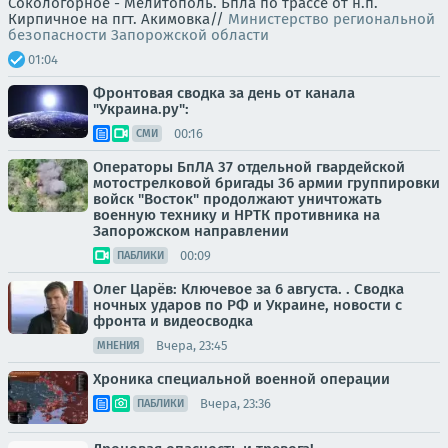
Сокологорное - Мелитополь. Бпла по трассе от н.п.
Кирпичное на пгт. Акимовка//
Министерство региональной
безопасности Запорожской области
01:04
Фронтовая сводка за день от канала
"Украина.ру":
00:16
СМИ
Операторы БпЛА 37 отдельной гвардейской
мотострелковой бригады 36 армии группировки
войск "Восток" продолжают уничтожать
военную технику и НРТК противника на
Запорожском направлении
00:09
ПАБЛИКИ
Олег Царёв: Ключевое за 6 августа. . Сводка
ночных ударов по РФ и Украине, новости с
фронта и видеосводка
Вчера, 23:45
МНЕНИЯ
Хроника специальной военной операции
Вчера, 23:36
ПАБЛИКИ