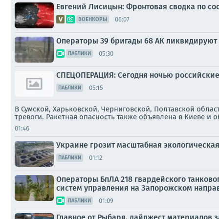
Евгений Лисицын: Фронтовая сводка по сост
06:07
ВОЕНКОРЫ
Операторы 39 бригады 68 АК ликвидируют
05:30
ПАБЛИКИ
СПЕЦОПЕРАЦИЯ: Сегодня ночью российские 
05:15
ПАБЛИКИ
В Сумской, Харьковской, Черниговской, Полтавской обла
тревоги. Ракетная опасность также объявлена в Киеве и 
01:46
Украине грозит масштабная экологическа
01:12
ПАБЛИКИ
Операторы БпЛА 218 гвардейского танково
систем управления на Запорожском напра
01:09
ПАБЛИКИ
Главное от Рыбаря. дайджест материалов за