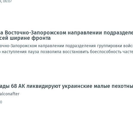
, 06:07
 На Восточно-Запорожском направлении подраздел
всей ширине фронта
очно-Запорожском направлении подразделения группировки войск
наступления пауза позволила восстановить боеспособность частей 
гады 68 АК ликвидируют украинские малые пехотн
alconafter
30