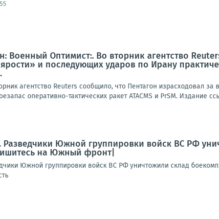
:55
: Военный Оптимист:. Во вторник агентство Reuter
ярости» и последующих ударов по Ирану практиче
.
орник агентство Reuters сообщило, что Пентагон израсходовал за
оезапас оперативно-тактических ракет ATACMS и PrSM. Издание ссы
. Разведчики Южной группировки войск ВС РФ уни
ишитесь на Южный фронт|
дчики Южной группировки войск ВС РФ уничтожили склад боеком
сть