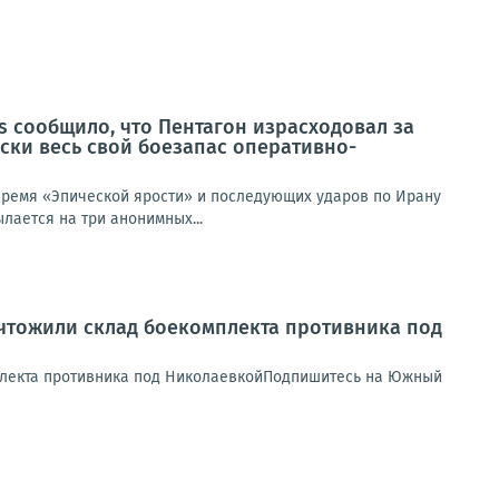
s сообщило, что Пентагон израсходовал за
ски весь свой боезапас оперативно-
 время «Эпической ярости» и последующих ударов по Ирану
лается на три анонимных...
чтожили склад боекомплекта противника под
плекта противника под НиколаевкойПодпишитесь на Южный