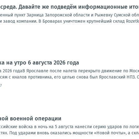
 среда. Давайте же подведём информационные итог
енный пункт Зарница Запорожской области и Рыжевку Сумской обл
 завод компании. В Броварах уничтожен крупнейший склад Rozetka,
а на утро 6 августа 2026 года
ста 2026 годаВ Ярославле после налета перекрыто движение по Мо
исям с кналов противника, его целью снова был Ярославский НПЗ. 
7
ной военной операции
оссийские войска в ночь на 5 августа нанесли серию ударов по лог
ях. Под ударами вновь оказались мощности «Новой почты», а скла