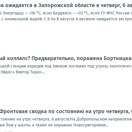
а ожидается в Запорожской области в четверг, 6 ав
о Энергодар — +36 °С, ясно Бердянск — +33 °С, ясно ГУ МЧС Росси
с аномальной жарой. С 6 по 8 августа в регионе ожидается экстре
ый коллапс? Предварительно, поражена Бортницка
ицкой станции аэрации под Киевом поставил под угрозу экологиче
Эйдос» Виктор Таран....
Фронтовая сводка по состоянию на утро четверга, 6
стоянию на утро четверга, 6 августа:На Добропольском направлен
е бои у шахты, а также на окраинах Новогригоровки...