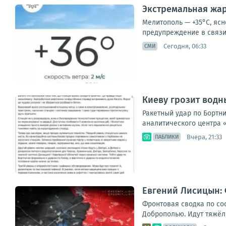
Экстремальная жар
Мелитополь — +35°С, ясн
предупреждение в связи 
Сегодня, 06:33
СМИ
Киеву грозит водн
Ракетный удар по Бортн
аналитического центра «
Вчера, 21:33
ПАБЛИКИ
Евгений Лисицын: 
Фронтовая сводка по со
Доброполью. Идут тяжёлы