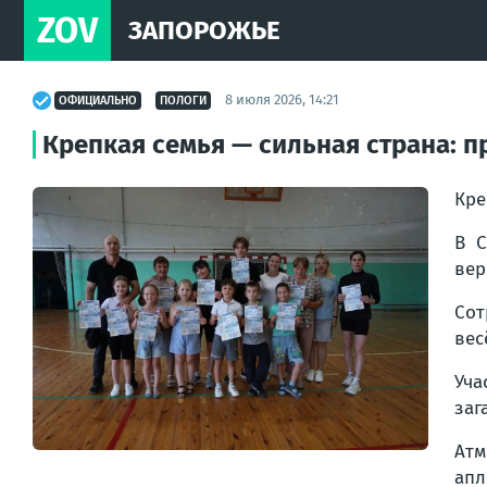
ZOV
ЗАПОРОЖЬЕ
8 июля 2026, 14:21
ОФИЦИАЛЬНО
ПОЛОГИ
Крепкая семья — сильная страна: п
Кре
В С
вер
Сот
вес
Уча
заг
Ат
апл