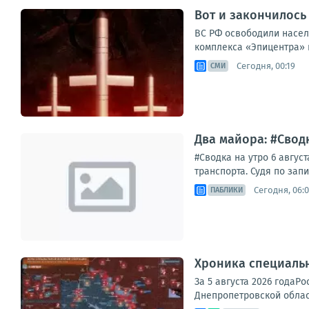
Вот и закончилось
ВС РФ освободили насел
комплекса «Эпицентра» и
Сегодня, 00:19
СМИ
Два майора: #Сводк
#Сводка на утро 6 авгу
транспорта. Судя по зап
Сегодня, 06:0
ПАБЛИКИ
Хроника специаль
За 5 августа 2026 годаР
Днепропетровской област