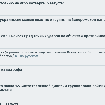
оянию на утро четверга, 6 августа:
 украинские малые пехотные группы на Запорожском нап
силы наносят ряд точных ударов по объектам противника
стях Украины, а также в подконтрольной Киеву части Запоро
области//
RT на русском
я катастрофа
го полка 127 мотострелковой дивизии группировки войск
влении
 5 августа