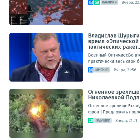
Вчера, 22
ПАБЛИКИ
Владислав Шурыгин
время «Эпической 
тактических ракет..
Военный Оптимист:Во вт
практически весь свой б
Вчера, 21:56
МНЕНИЯ
Огненное зрелище
Николаевкой Подп
Огненное зрелищеРазве
фронт|Предложить ново
Вчера, 21:51
ПАБЛИКИ