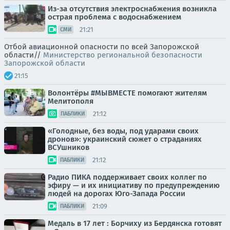
Из-за отсутствия электроснабжения возникла
острая проблема с водоснабжением
21:21
СМИ
Отбой авиационной опасности по всей Запорожской
области//
Министерство региональной безопасности
Запорожской области
21:15
Волонтёры #МЫВМЕСТЕ помогают жителям
Мелитополя
21:12
ПАБЛИКИ
«Голодные, без воды, под ударами своих
дронов»: украинский сюжет о страданиях
ВСУшников
21:12
ПАБЛИКИ
Радио ПИКА поддерживает своих коллег по
эфиру — и их инициативу по предупреждению
людей на дорогах Юго-Запада России
21:09
ПАБЛИКИ
Медаль в 17 лет : Борчиху из Бердянска готовят