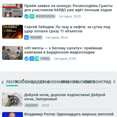
Приём заявок на конкурс Росмолодёжь.Гранты
для участников КАРДО уже идёт полным ходом
Сегодня, 18:33
МЕЛИТОПОЛЬ
Сергей Лебедев: По газу и нефти: за сутки под
удар попали сразу 11 объектов
Сегодня, 18:42
МНЕНИЯ
«От мечты — к белому халату»: приёмная
кампания в Бердянском медколледже
Сегодня, 21:59
ОФИЦ.
ЛЕНТА
ТОП
ОФИЦ.
ВИДЕО
СМИ
ВОЕНКОРЫ
МНЕНИЯ
ПАБЛИКИ
ФОТО
ЛОНГРИДЫ
Доброй ночи, дорогие подписчики! Доброй
ночи, Запорожье!
23:01
ПАБЛИКИ
Владимир Рогов: Одиннадцать мирных жителей