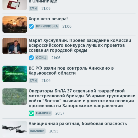
к Олимпиаде
21:09
СМИ
Хорошего вечера!
21:06
КИРИЛЛОВКА
Марат Хуснуллин: Провел заседание комиссии
Всероссийского конкурса лучших проектов
создания городской среды
21:06
ОФИЦ.
ВС РФ взяли под контроль Анискино в
Харьковской области
21:06
СМИ
Операторы БпЛА 37 отдельной гвардейской
мотострелковой бригады 36 армии группировки
войск "Восток" выявили и уничтожили позиции
противника на Запорожском направлении
20:57
ПАБЛИКИ
Авиационная ракетная, бомбовая опасность
20:55
ПАБЛИКИ