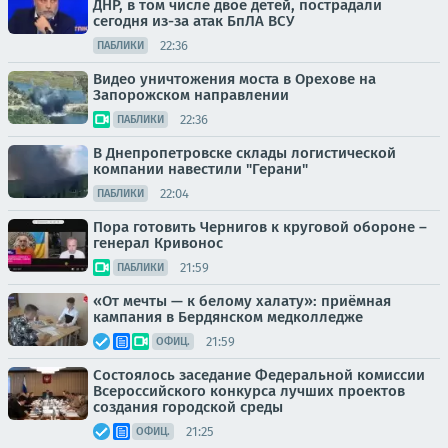
ДНР, в том числе двое детей, пострадали
сегодня из-за атак БпЛА ВСУ
22:36
ПАБЛИКИ
Видео уничтожения моста в Орехове на
Запорожском направлении
22:36
ПАБЛИКИ
В Днепропетровске склады логистической
компании навестили "Герани"
22:04
ПАБЛИКИ
Пора готовить Чернигов к круговой обороне –
генерал Кривонос
21:59
ПАБЛИКИ
«От мечты — к белому халату»: приёмная
кампания в Бердянском медколледже
21:59
ОФИЦ.
Состоялось заседание Федеральной комиссии
Всероссийского конкурса лучших проектов
создания городской среды
21:25
ОФИЦ.