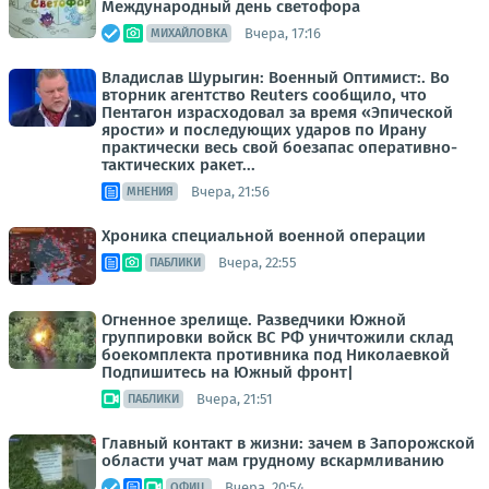
Международный день светофора
Вчера, 17:16
МИХАЙЛОВКА
Владислав Шурыгин: Военный Оптимист:. Во
вторник агентство Reuters сообщило, что
Пентагон израсходовал за время «Эпической
ярости» и последующих ударов по Ирану
практически весь свой боезапас оперативно-
тактических ракет...
Вчера, 21:56
МНЕНИЯ
Хроника специальной военной операции
Вчера, 22:55
ПАБЛИКИ
Огненное зрелище. Разведчики Южной
группировки войск ВС РФ уничтожили склад
боекомплекта противника под Николаевкой
Подпишитесь на Южный фронт|
Вчера, 21:51
ПАБЛИКИ
Главный контакт в жизни: зачем в Запорожской
области учат мам грудному вскармливанию
Вчера, 20:54
ОФИЦ.