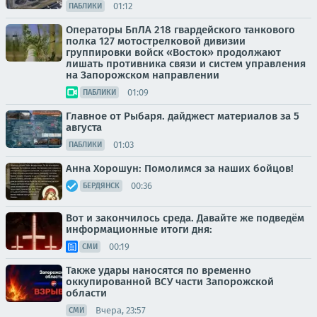
01:12
ПАБЛИКИ
Операторы БпЛА 218 гвардейского танкового
полка 127 мотострелковой дивизии
группировки войск «Восток» продолжают
лишать противника связи и систем управления
на Запорожском направлении
01:09
ПАБЛИКИ
Главное от Рыбаря. дайджест материалов за 5
августа
01:03
ПАБЛИКИ
Анна Хорошун: Помолимся за наших бойцов!
00:36
БЕРДЯНСК
Вот и закончилось среда. Давайте же подведём
информационные итоги дня:
00:19
СМИ
Также удары наносятся по временно
оккупированной ВСУ части Запорожской
области
Вчера, 23:57
СМИ