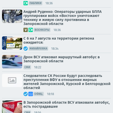
18:36
ПАБЛИКИ
Андрей Руденко: Операторы ударных БПЛА
группировки войск «Восток» уничтожают
технику и живую силу противника в
Запорожской области
18:36
ВОЕНКОРЫ
С 6 на 7 августа на территории региона
ожидается:
18:34
МИХАЙЛОВКА
Дрон ВСУ атаковал маршрутный автобус в
Запорожской области
18:22
СМИ
Следователи СК России будут расследовать
преступления ВФУ в отношении мирных
жителей Запорожской, Курской и Белгородской
областей
18:18
ОФИЦ.
В Запорожской области ВСУ атаковали автобус,
есть пострадавшие
18:16
СМИ