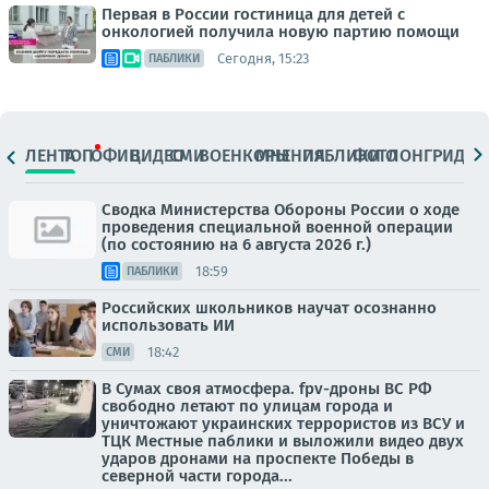
Первая в России гостиница для детей с
онкологией получила новую партию помощи
Сегодня, 15:23
ПАБЛИКИ
ЛЕНТА
ТОП
ОФИЦ.
ВИДЕО
СМИ
ВОЕНКОРЫ
МНЕНИЯ
ПАБЛИКИ
ФОТО
ЛОНГРИДЫ
Сводка Министерства Обороны России о ходе
проведения специальной военной операции
(по состоянию на 6 августа 2026 г.)
18:59
ПАБЛИКИ
Российских школьников научат осознанно
использовать ИИ
18:42
СМИ
В Сумах своя атмосфера. fpv-дроны ВС РФ
свободно летают по улицам города и
уничтожают украинских террористов из ВСУ и
ТЦК Местные паблики и выложили видео двух
ударов дронами на проспекте Победы в
северной части города...