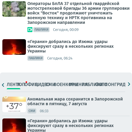
Операторы БпЛА 37 отдельной гвардейской
мотострелковой бригады 36 армии группировки
войск "Восток" продолжают уничтожать
военную технику и НРТК противника на
Запорожском направлении
Сегодня, 00:09
ПАБЛИКИ
«Герани» добрались до Изюма: удары
фиксируют сразу в нескольких регионах
Украины
Сегодня, 06:24
ПАБЛИКИ
ЛЕНТА
ТОП
ОФИЦ.
ВИДЕО
СМИ
ВОЕНКОРЫ
МНЕНИЯ
ПАБЛИКИ
ФОТО
ЛОНГРИДЫ
Аномальная жара сохранится в Запорожской
области в пятницу, 7 августа
06:33
СМИ
«Герани» добрались до Изюма: удары
фиксируют сразу в нескольких регионах
Украины