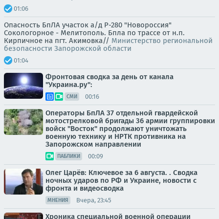
01:06
Опасность БпЛА участок а/д Р-280 "Новороссия"
Сокологорное - Мелитополь. Бпла по трассе от н.п.
Кирпичное на пгт. Акимовка//
Министерство региональной
безопасности Запорожской области
01:04
Фронтовая сводка за день от канала
"Украина.ру":
00:16
СМИ
Операторы БпЛА 37 отдельной гвардейской
мотострелковой бригады 36 армии группировки
войск "Восток" продолжают уничтожать
военную технику и НРТК противника на
Запорожском направлении
00:09
ПАБЛИКИ
Олег Царёв: Ключевое за 6 августа. . Сводка
ночных ударов по РФ и Украине, новости с
фронта и видеосводка
Вчера, 23:45
МНЕНИЯ
Хроника специальной военной операции