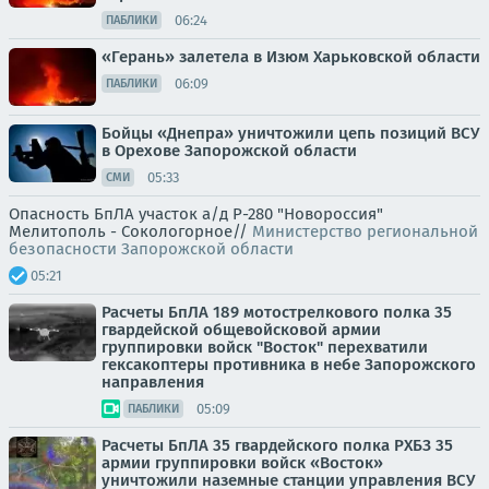
06:24
ПАБЛИКИ
«Герань» залетела в Изюм Харьковской области
06:09
ПАБЛИКИ
Бойцы «Днепра» уничтожили цепь позиций ВСУ
в Орехове Запорожской области
05:33
СМИ
Опасность БпЛА участок а/д Р-280 "Новороссия"
Мелитополь - Сокологорное//
Министерство региональной
безопасности Запорожской области
05:21
Расчеты БпЛА 189 мотострелкового полка 35
гвардейской общевойсковой армии
группировки войск "Восток" перехватили
гексакоптеры противника в небе Запорожского
направления
05:09
ПАБЛИКИ
Расчеты БпЛА 35 гвардейского полка РХБЗ 35
армии группировки войск «Восток»
уничтожили наземные станции управления ВСУ