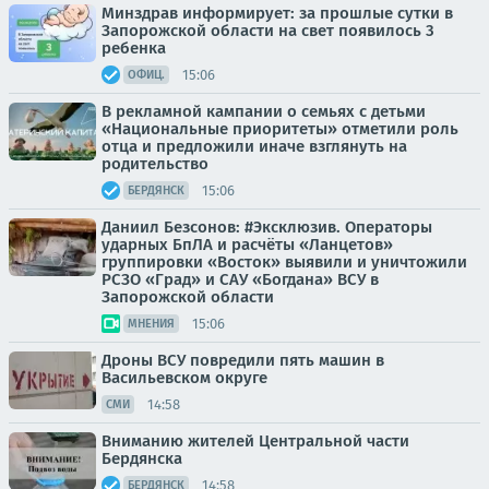
Минздрав информирует: за прошлые сутки в
Запорожской области на свет появилось 3
ребенка
15:06
ОФИЦ.
В рекламной кампании о семьях с детьми
«Национальные приоритеты» отметили роль
отца и предложили иначе взглянуть на
родительство
15:06
БЕРДЯНСК
Даниил Безсонов: #Эксклюзив. Операторы
ударных БпЛА и расчёты «Ланцетов»
группировки «Восток» выявили и уничтожили
РСЗО «Град» и САУ «Богдана» ВСУ в
Запорожской области
15:06
МНЕНИЯ
Дроны ВСУ повредили пять машин в
Васильевском округе
14:58
СМИ
Вниманию жителей Центральной части
Бердянска
14:58
БЕРДЯНСК