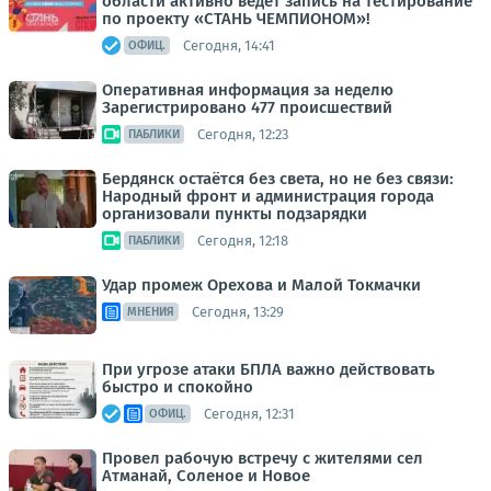
области активно ведет запись на тестирование
по проекту «СТАНЬ ЧЕМПИОНОМ»!
Сегодня, 14:41
ОФИЦ.
Оперативная информация за неделю
Зарегистрировано 477 происшествий
Сегодня, 12:23
ПАБЛИКИ
Бердянск остаётся без света, но не без связи:
Народный фронт и администрация города
организовали пункты подзарядки
Сегодня, 12:18
ПАБЛИКИ
Удар промеж Орехова и Малой Токмачки
Сегодня, 13:29
МНЕНИЯ
При угрозе атаки БПЛА важно действовать
быстро и спокойно
Сегодня, 12:31
ОФИЦ.
Провел рабочую встречу с жителями сел
Атманай, Соленое и Новое