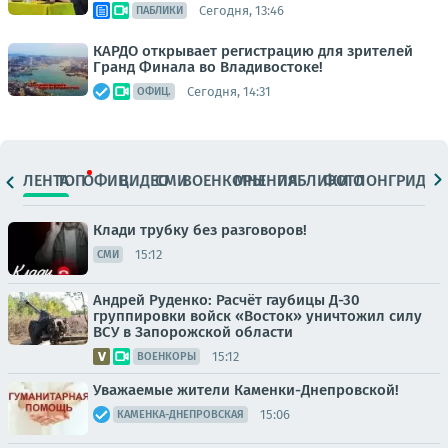
Сегодня, 13:46
ПАБЛИКИ
КАРДО открывает регистрацию для зрителей
Гранд Финала во Владивостоке!
Сегодня, 14:31
ОФИЦ.
ЛЕНТА
ТОП
ОФИЦ.
ВИДЕО
СМИ
ВОЕНКОРЫ
МНЕНИЯ
ПАБЛИКИ
ФОТО
ЛОНГРИДЫ
Клади трубку без разговоров!
15:12
СМИ
Андрей Руденко: Расчёт гаубицы Д-30
группировки войск «Восток» уничтожил силу
ВСУ в Запорожской области
15:12
ВОЕНКОРЫ
Уважаемые жители Каменки-Днепровской!
15:06
КАМЕНКА-ДНЕПРОВСКАЯ